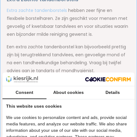
Extra zachte tandenborstels
hebben zeer fijne en
flexibele borstelharen. Ze zijn geschikt voor mensen met
gevoelig of kwetsbaar tandvlees en voor situaties waarin
een bijzonder milde reiniging gewenst is.
Een extra zachte tandenborstel kan bijvoorbeeld prettig
zijn bij terugtrekkend tandvlees, een gevoelige mond of
na een tandheelkundige behandeling. Vraag bij twijfel
advies aan je tandarts of mondhygiënist.
Zachte tandenborstels
Consent
About cookies
Details
Voor de meeste mensen is een
zachte tandenborstel
een geschikte keuze voor dagelijks gebruik. Zachte
This website uses cookies
borstelharen reinigen tandplak effectief en bewegen
We use cookies to personalize content and ads, provide social
comfortabel langs de tandvleesrand.
media features, and analyze our website traffic. We also share
information about your use of our site with our social media,
Met een zachte tandenborstel is het gemakkelijker om
advertising, and analytics partners. These partners may