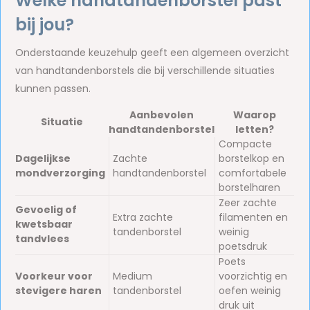
Welke handtandenborstel past
bij jou?
Onderstaande keuzehulp geeft een algemeen overzicht
van handtandenborstels die bij verschillende situaties
kunnen passen.
Aanbevolen
Waarop
Situatie
handtandenborstel
letten?
Compacte
Dagelijkse
Zachte
borstelkop en
mondverzorging
handtandenborstel
comfortabele
borstelharen
Zeer zachte
Gevoelig of
Extra zachte
filamenten en
kwetsbaar
tandenborstel
weinig
tandvlees
poetsdruk
Poets
Voorkeur voor
Medium
voorzichtig en
stevigere haren
tandenborstel
oefen weinig
druk uit