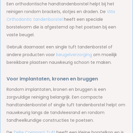
Een orthodontische handtandenborstel helpt bij het
reinigen rondom brackets, slotjes en draden. De
Vitis
Orthodontic tandenborstel
heeft een speciale
borstelvorm die is afgestemd op het poetsen bij een
vaste beugel.
Gebruik daarnaast een single tuft tandenborstel of
andere producten voor
beugelverzorging
om moeilijk
bereikbare plaatsen nauwkeurig schoon te maken.
Voor implantaten, kronen en bruggen
Rondom implantaten, kronen en bruggen is een
zorgvuldige reiniging belangrijk. Een compacte
handtandenborstel of single tuft tandenborstel helpt om
nauwkeurig langs de tandvleesrand en rondom
tandheelkundige constructies te poetsen.
De
TePe Compact Tuft
heeft een kleine borstelkop en is