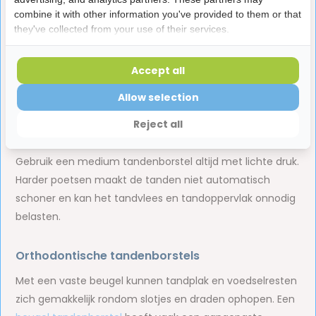
zorgvuldig te poetsen zonder onnodig veel druk op het
combine it with other information you've provided to them or that
they've collected from your use of their services.
tandvlees en tandoppervlak uit te oefenen.
Medium tandenborstels
Accept all
Medium tandenborstels
hebben iets stevigere
Allow selection
borstelharen. Ze kunnen geschikt zijn voor mensen die
Reject all
een steviger poetsgevoel prettig vinden.
Gebruik een medium tandenborstel altijd met lichte druk.
Harder poetsen maakt de tanden niet automatisch
schoner en kan het tandvlees en tandoppervlak onnodig
belasten.
Orthodontische tandenborstels
Met een vaste beugel kunnen tandplak en voedselresten
zich gemakkelijk rondom slotjes en draden ophopen. Een