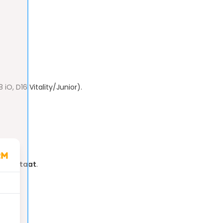
iO, D16 Vitality/Junior).
tuur staat
.