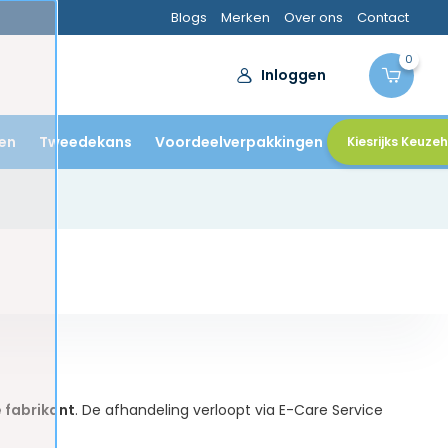
Blogs
Merken
Over ons
Contact
0
Inloggen
en
Tweedekans
Voordeelverpakkingen
Kiesrijks Keuze
e fabrikant
. De afhandeling verloopt via E-Care Service