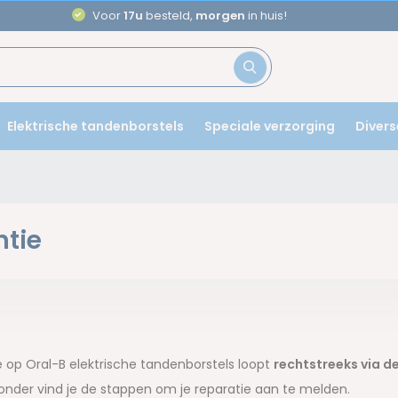
Voor
17u
besteld,
morgen
in huis!
Elektrische tandenborstels
Speciale verzorging
Divers
tie
B
 op Oral-B elektrische tandenborstels loopt
rechtstreeks via d
onder vind je de stappen om je reparatie aan te melden.