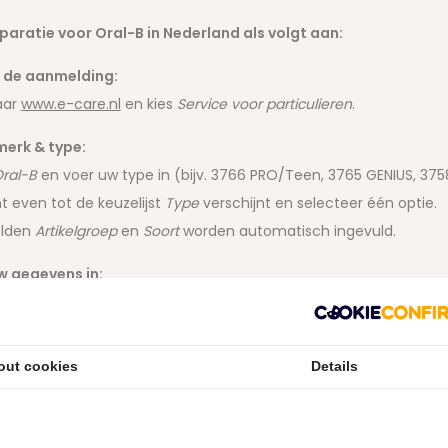
paratie voor Oral-B in Nederland als volgt aan:
 de aanmelding:
aar
www.e-care.nl
en kies
Service voor particulieren
.
merk & type:
ral-B
en voer uw type in (bijv. 3766 PRO/Teen, 3765 GENIUS, 3758 
 even tot de keuzelijst
Type
verschijnt en selecteer één optie.
elden
Artikelgroep
en
Soort
worden automatisch ingevuld.
w gegevens in:
eet en zorgvuldig.
gevraagde koopbonnummer is uw
bestelnummer dat op de fac
out cookies
Details
 de aanvraag af:
dienen ontvangt u twee e-mails:
Invoerbevestiging
– print en voeg toe aan het pakket