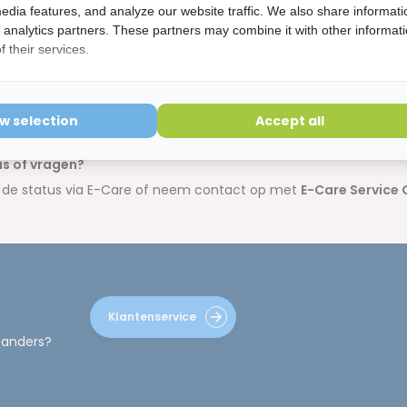
edia features, and analyze our website traffic. We also share informati
d analytics partners. These partners may combine it with other informat
DHL-verzendlabel
– print en plak op het pakket
 their services.
 & lever in:
een kopie van uw factuur toe en noteer uw klacht duidelijk.
ow selection
Accept all
 het pakket vervolgens in bij het gekozen DHL ServicePoint.
s of vragen?
k de status via E-Care of neem contact op met
E-Care Service 
Klantenservice
 anders?