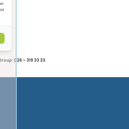
on
ion
Group: 026 – 319 33 33
.