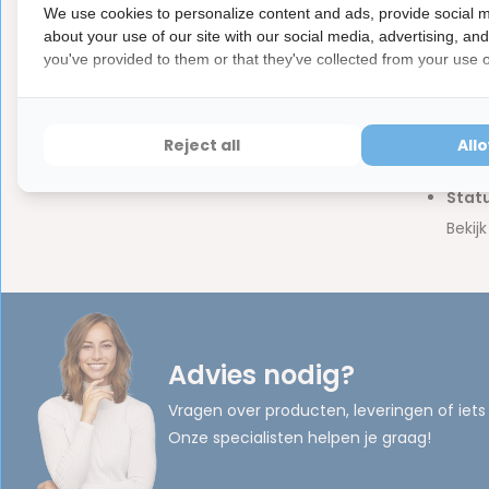
We use cookies to personalize content and ads, provide social m
about your use of our site with our social media, advertising, an
you've provided to them or that they've collected from your use of
Pak in
Voeg 
Reject all
All
Lever
Statu
Bekij
Advies nodig?
Vragen over producten, leveringen of iets
Onze specialisten helpen je graag!