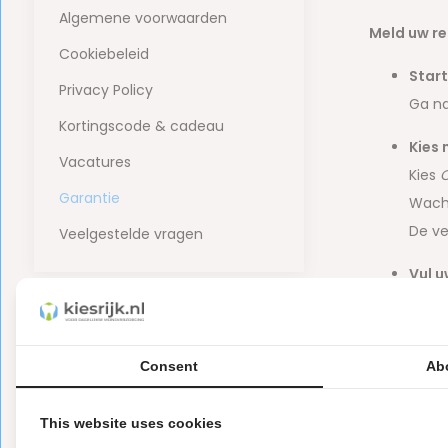
Algemene voorwaarden
Meld uw re
Cookiebeleid
Start
Privacy Policy
Ga n
Kortingscode & cadeau
Kies 
Vacatures
Kies
O
Garantie
Wacht
De v
Veelgestelde vragen
Vul u
Compl
Het 
Consent
Ab
Rond
Na in
This website uses cookies