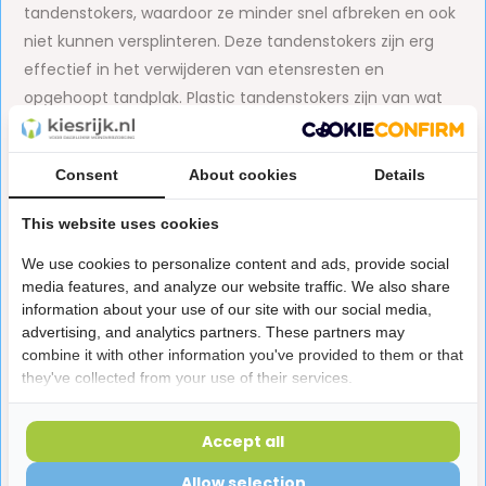
tandenstokers, waardoor ze minder snel afbreken en ook
niet kunnen versplinteren. Deze tandenstokers zijn erg
effectief in het verwijderen van etensresten en
opgehoopt tandplak. Plastic tandenstokers zijn van wat
harder materiaal gemaakt dan houten tandenstokers.
Hierdoor kunnen ze het tandvlees beschadigen als de
Consent
About cookies
Details
tandenstokers verkeerd worden gebruikt.
This website uses cookies
De
Jordan Tandenstoker Plastic
zijn extra stevige
plastic tandenstokers die hygiënisch in gebruik zijn.
We use cookies to personalize content and ads, provide social
De uiteindes van de tandenstokers hebben elk een
media features, and analyze our website traffic. We also share
information about your use of our site with our social media,
ander doel. De ene kant heeft een driehoekig
advertising, and analytics partners. These partners may
profiel voorzien van een ruw oppervlak om
combine it with other information you've provided to them or that
interdentale ruimtes grondig en effectief te
they've collected from your use of their services.
reinigen. De andere kant heeft een haakvormig
uiteinde om de achterkanten van tanden te
Accept all
kunnen reinigen. Deze plastic tandenstokers
Allow selection