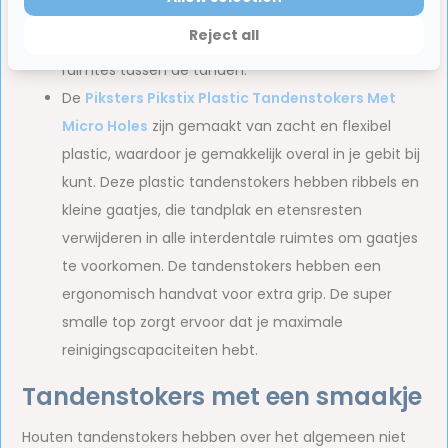
hebben een neutrale smaak en zijn geschikt voor
Reject all
dagelijks gebruik voor iedereen met gemiddelde
ruimtes tussen de tanden.
De
Piksters Pikstix Plastic Tandenstokers Met
Micro Holes
zijn gemaakt van zacht en flexibel
plastic, waardoor je gemakkelijk overal in je gebit bij
kunt. Deze plastic tandenstokers hebben ribbels en
kleine gaatjes, die tandplak en etensresten
verwijderen in alle interdentale ruimtes om gaatjes
te voorkomen. De tandenstokers hebben een
ergonomisch handvat voor extra grip. De super
smalle top zorgt ervoor dat je maximale
reinigingscapaciteiten hebt.
Tandenstokers met een smaakje
Houten tandenstokers hebben over het algemeen niet