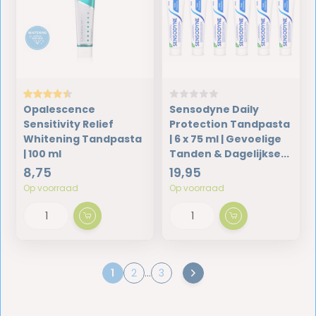
Opalescence
Sensodyne Daily
Sensitivity Relief
Protection Tandpasta
Whitening Tandpasta
| 6 x 75 ml | Gevoelige
| 100 ml
Tanden & Dagelijkse...
8,75
19,95
Op voorraad
Op voorraad
1
2
...
3