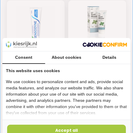
Consent
About cookies
Details
Sensodyne Daily
GC Tooth Mousse Mint
Protection Tandpasta
This website uses cookies
| 75 ml | Gevoelige
Tanden & Dagelijkse
We use cookies to personalize content and ads, provide social
Bes...
media features, and analyze our website traffic. We also share
3,50
16,45
information about your use of our site with our social media,
Op voorraad
Op voorraad
advertising, and analytics partners. These partners may
combine it with other information you've provided to them or that
they've collected from your use of their services.
Accept all