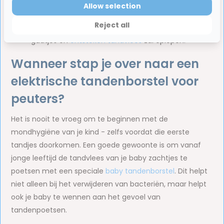
Allow selection
tandplak tussen de tanden en op moeilijk
Reject all
bereikbare plekken waardoor je kind minder snel
gaatjes en
ontstoken tandvlees
zal oplopen.
Wanneer stap je over naar een
elektrische tandenborstel voor
peuters?
Het is nooit te vroeg om te beginnen met de
mondhygiëne van je kind - zelfs voordat die eerste
tandjes doorkomen. Een goede gewoonte is om vanaf
jonge leeftijd de tandvlees van je baby zachtjes te
poetsen met een speciale
baby tandenborstel
. Dit helpt
niet alleen bij het verwijderen van bacteriën, maar helpt
ook je baby te wennen aan het gevoel van
tandenpoetsen.