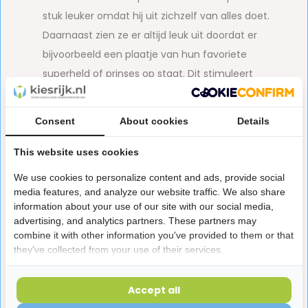
stuk leuker omdat hij uit zichzelf van alles doet.
Daarnaast zien ze er altijd leuk uit doordat er
bijvoorbeeld een plaatje van hun favoriete
superheld of prinses op staat. Dit stimuleert
kinderen meer dan een normale
kindertandenborstel.
Consent
About cookies
Details
Makkelijker:
Doordat een elektrische peuter
This website uses cookies
tandenborstel vanzelf poetst hoeven peuters
We use cookies to personalize content and ads, provide social
minder te doen om beter hun tanden schoon te
media features, and analyze our website traffic. We also share
maken, win-win dus!
information about your use of our site with our social media,
advertising, and analytics partners. These partners may
Beter schoonmaken:
Hier draait het natuurlijk
combine it with other information you've provided to them or that
allemaal om. De reden dat we tandenpoetsen is
they've collected from your use of their services.
niet omdat we dat zo leuk of makkelijk vinden,
maar omdat we schone tanden willen. Elektrische
Accept all
tandenborstels voor peuters verwijderen meer