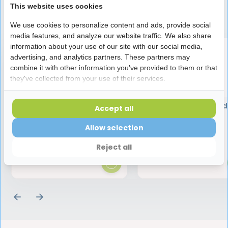
This website uses cookies
Speciaal aanbevolen voor jou
We use cookies to personalize content and ads, provide social
media features, and analyze our website traffic. We also share
information about your use of our site with our social media,
advertising, and analytics partners. These partners may
combine it with other information you've provided to them or that
they've collected from your use of their services.
Oral B Frozen
Jordan Tandpasta Kid
Accept all
Opzetborstels Kids - 4
jaar - 50 ml
stuks
Allow selection
100,-
1,75
Reject all