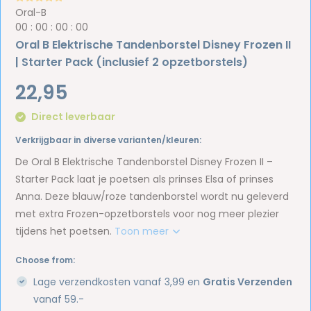
Oral-B
0
0
:
0
0
:
0
0
:
0
0
Oral B Elektrische Tandenborstel Disney Frozen II
| Starter Pack (inclusief 2 opzetborstels)
22,95
Direct leverbaar
Verkrijgbaar in diverse varianten/kleuren:
De Oral B Elektrische Tandenborstel Disney Frozen II –
Starter Pack laat je poetsen als prinses Elsa of prinses
Anna. Deze blauw/roze tandenborstel wordt nu geleverd
met extra Frozen-opzetborstels voor nog meer plezier
tijdens het poetsen.
Toon meer
Choose from:
Lage verzendkosten vanaf 3,99 en
Gratis Verzenden
vanaf 59.-