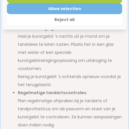
zeepresten te verwijderen voordat je je kunstgebit
Allow selection
weer in je mond plaatst.
Reject all
Nachtverzorging:
Haal je kunstgebit 's nachts uit je mond om je
tandvlees te laten rusten. Plaats het in een glas
met water of een speciale
kunstgebitreinigingsoplossing om uitdroging te
voorkomen.
Reinig je kunstgebit 's ochtends opnieuw voordat je
het terugplaatst.
Regelmatige tandartscontroles:
Plan regelmatige afspraken bij je tandarts of
tandprotheticus om de pasvorm en staat van je
kunstgebit te controleren. Ze kunnen aanpassingen
doen indien nodig.