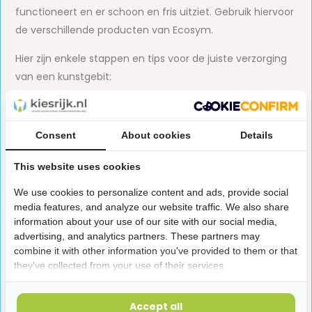
functioneert en er schoon en fris uitziet. Gebruik hiervoor
de verschillende producten van Ecosym.
Hier zijn enkele stappen en tips voor de juiste verzorging
van een kunstgebit:
Dagelijkse reiniging:
Spoel je kunstgebit grondig af met lauw water na
Consent
About cookies
Details
elke maaltijd om voedselresten te verwijderen.
This website uses cookies
Gebruik een zachte tandenborstel en milde zeep of
We use cookies to personalize content and ads, provide social
speciale kunstgebitreiniger om je kunstgebit
media features, and analyze our website traffic. We also share
dagelijks schoon te maken. Vermijd agressieve
information about your use of our site with our social media,
chemicaliën, zoals bleekmiddel, omdat deze het
advertising, and analytics partners. These partners may
combine it with other information you've provided to them or that
materiaal kunnen beschadigen.
they've collected from your use of their services.
Poets zowel de binnen- als de buitenkant van je
kunstgebit, evenals alle hoeken en spleten.
Accept all
Spoel grondig af met water om eventuele