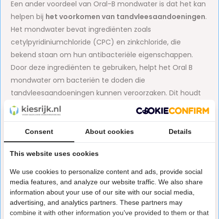
Een ander voordeel van Oral-B mondwater is dat het kan
helpen bij
het voorkomen van tandvleesaandoeningen
.
Het mondwater bevat ingrediënten zoals
cetylpyridiniumchloride (CPC) en zinkchloride, die
bekend staan om hun antibacteriële eigenschappen.
Door deze ingrediënten te gebruiken, helpt het Oral B
mondwater om bacteriën te doden die
tandvleesaandoeningen kunnen veroorzaken. Dit houdt
het tandvlees gezond en voorkomt
tandvleesaandoeningen.
Consent
About cookies
Details
Oral-B mondwater helpt bovendien bij
het verminderen
van slechte adem
. Dit is te danken aan de
This website uses cookies
antimicrobiële eigenschappen van CPC en zinkchloride.
We use cookies to personalize content and ads, provide social
Door regelmatig mondwater van Oral B te gebruiken,
media features, and analyze our website traffic. We also share
houd je je adem fris en schoon.
information about your use of our site with our social media,
advertising, and analytics partners. These partners may
Hoe helpt Oral-B mondwater bij
combine it with other information you've provided to them or that