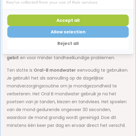
they've collected from your use of their services.
een gezond gebit?
Naast de bovengenoemde voordelen helpt het gebruik
Accept all
van Oral-B mondwater om je mond schoon te houden.
Allow selection
Oral B mondspoeling verwijdert voedseldeeltjes en
bacteriën die zich in je mond kunnen ophopen en
Reject all
tandplak kunnen veroorzaken. Dit zorgt voor
een gezond
gebit
en voor minder tandheelkundige problemen.
Ten slotte is
Oral-B mondwater
eenvoudig te gebruiken.
Je gebruikt het als aanvulling op de dagelijkse
mondverzorgingsroutine om je mondgezondheid te
verbeteren. Het Oral B mondwater gebruik je na het
poetsen van je tanden, kiezen en tandvlees. Het spoelen
van de mond gedurende ongeveer 30 seconden,
waardoor de mond grondig wordt gereinigd. Doe dit
minstens één keer per dag en ervaar direct het verschil.