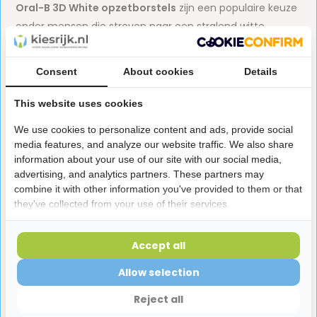
Oral-B 3D White opzetborstels
zijn een populaire keuze
onder mensen die streven naar een stralend witte
glimlach en een grondige reiniging van hun tanden en
kiezen. Deze
Oral B opzetborstels
zijn ontworpen om
Consent
About cookies
Details
effectief vlekken op het tandoppervlak te verwijderen en
de natuurlijke witheid van je tanden te herstellen.
This website uses cookies
De Oral B 3D White opzetborstels maken gebruik van
een
We use cookies to personalize content and ads, provide social
media features, and analyze our website traffic. We also share
geavanceerde borsteltechnologie
om tandplak te
information about your use of our site with our social media,
verwijderen en oppervlaktevlekken te verminderen. Ze
advertising, and analytics partners. These partners may
hebben een speciaal ontworpen borstelkop met een
combine it with other information you've provided to them or that
polijstkop die elke tand en iedere kies omringt. Dit zorgt
they've collected from your use of their services.
voor een grondige reiniging en helpt om verkleuringen te
verminderen.
Accept all
Bovendien zijn de borstelharen van de Oral-B 3D White
Allow selection
opzetborstels zacht en flexibel, zodat ze effectief
Reject all
kunnen reinigen zonder je tandvlees te irriteren. Dat is