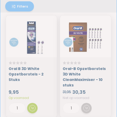
Filters
Oral B 3D White
Oral-B Opzetborstels
Opzetborstels - 2
3D White
Stuks
CleanMaximiser - 10
stuks
9,95
30,35
31,95
Op voorraad
Niet op voorraad