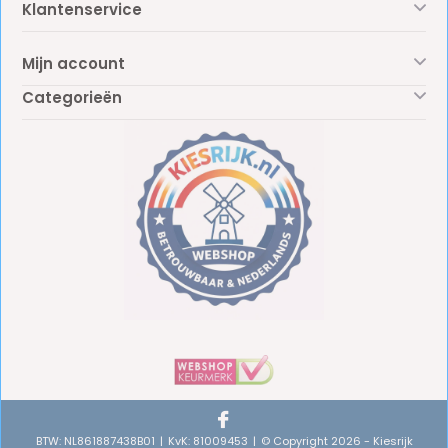
Klantenservice
Mijn account
Categorieën
BTW: NL861887438B01
KvK: 81009453
© Copyright 2026 - Kiesrijk