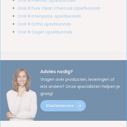
Oral-B Pulsonic opzetborstels
Oral-B Pure Clean Charcoal ozpetborstels
Oral-B Interspace opzetborstels
Oral-B Ortho opzetborstels
Oral-B Oxyjet opzetborstels
Advies nodig?
Vragen over producten, leveringen of
iets anders? Onze specialisten helpen je
graag!
Klantenservice