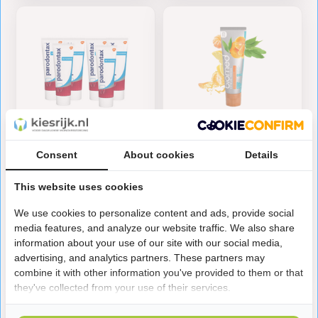
Parodontax Fluoride
Splat Biomed Citrus
Consent
About cookies
Details
Vrij Tandpasta | 6 x 75
Fresh Tandpasta – 100
ml
ml – Fluoridevrij
This website uses cookies
Voordeelverpakking
28,50
4,70
We use cookies to personalize content and ads, provide social
media features, and analyze our website traffic. We also share
Op voorraad
Op voorraad
information about your use of our site with our social media,
advertising, and analytics partners. These partners may
combine it with other information you've provided to them or that
they've collected from your use of their services.