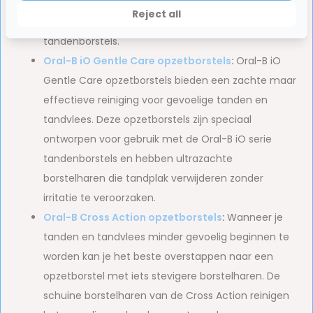
zijn voor gevoelige tanden en tandvlees.
Let op:
Reject all
Deze borstels zijn alleen te gebruiken op Sonicare
tandenborstels.
Oral-B iO Gentle Care opzetborstels
:
Oral-B iO
Gentle Care opzetborstels bieden een zachte maar
effectieve reiniging voor gevoelige tanden en
tandvlees. Deze opzetborstels zijn speciaal
ontworpen voor gebruik met de Oral-B iO serie
tandenborstels en hebben ultrazachte
borstelharen die tandplak verwijderen zonder
irritatie te veroorzaken.
Oral-B Cross Action opzetborstels
:
Wanneer je
tanden en tandvlees minder gevoelig beginnen te
worden kan je het beste overstappen naar een
opzetborstel met iets stevigere borstelharen. De
schuine borstelharen van de Cross Action reinigen