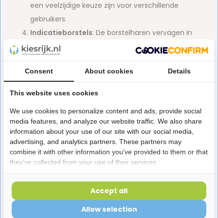
een veelzijdige keuze zijn voor verschillende
gebruikers.
Indicatieborstels
: De borstelharen vervagen in
kleur naarmate ze verslijten, zodat je weet wanneer
het tijd is om de opzetborstel te vervangen. Dit
Consent
About cookies
Details
helpt om je mondhygiëne op peil te houden.
Alternatieven op Oral-B
This website uses cookies
Sensitive opzetstukjes
We use cookies to personalize content and ads, provide social
media features, and analyze our website traffic. We also share
information about your use of our site with our social media,
Hoewel de Oral-B Sensitive opzetborstels een
advertising, and analytics partners. These partners may
uitstekende keuze zijn, zijn er ook andere alternatieven
combine it with other information you've provided to them or that
die je kunt overwegen:
they've collected from your use of their services.
Philips Sonicare Sensitive opzetborstels
: Deze
Accept all
Philips Sonicare opzetborstels
bieden vergelijkbare
voordelen met zachte borstelharen die ontworpen
Allow selection