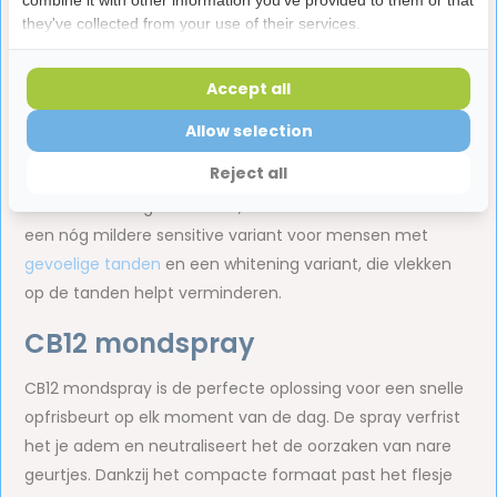
combine it with other information you've provided to them or that
they've collected from your use of their services.
Dagelijks spoelen met CB12 mondwater zorgt voor een
optimale mondhygiëne en langdurige frisheid. Eén keer
Accept all
spoelen geeft je namelijk al tot wel 12 uur een frisse
adem, zodat je een hele dag door zorgeloos kunt praten
Allow selection
en lachen. De mondspoeling is zacht voor tanden en
Reject all
tandvlees en helpt het tandglazuur te versterken.
Behalve een original variant, is er van dit mondwater ook
een nóg mildere sensitive variant voor mensen met
gevoelige tanden
en een whitening variant, die vlekken
op de tanden helpt verminderen.
CB12 mondspray
CB12 mondspray is de perfecte oplossing voor een snelle
opfrisbeurt op elk moment van de dag. De spray verfrist
het je adem en neutraliseert het de oorzaken van nare
geurtjes. Dankzij het compacte formaat past het flesje