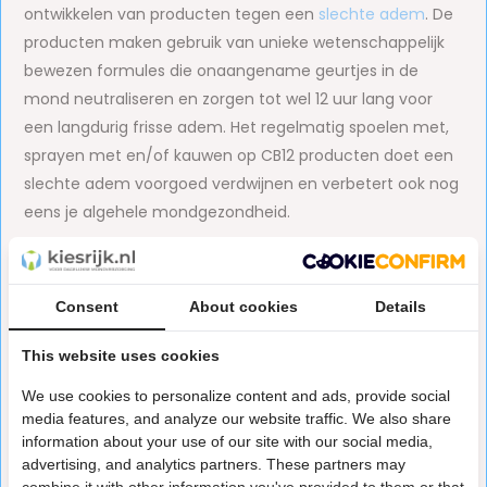
ontwikkelen van producten tegen een
slechte adem
. De
producten maken gebruik van unieke wetenschappelijk
bewezen formules die onaangename geurtjes in de
mond neutraliseren en zorgen tot wel 12 uur lang voor
een langdurig frisse adem. Het regelmatig spoelen met,
sprayen met en/of kauwen op CB12 producten doet een
slechte adem voorgoed verdwijnen en verbetert ook nog
eens je algehele mondgezondheid.
CB12 mondwater
CB12 mondwater is op zo'n manier samengesteld dat het
Consent
About cookies
Details
een slechte adem tegengaat en langdurige frisheid
This website uses cookies
biedt. De unieke formule, bestaande uit onder meer een
combinatie van chloorhexidine en zink neutraliseert de
We use cookies to personalize content and ads, provide social
zwavelverbindingen in de mond die onaangename
media features, and analyze our website traffic. We also share
information about your use of our site with our social media,
geurtjes veroorzaken en helpt
de vorming van stinkende
advertising, and analytics partners. These partners may
zwavelgassen voorkomen.