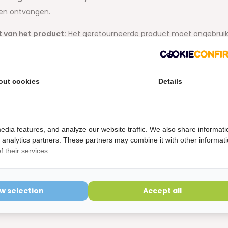
en ontvangen.
 van het product:
Het geretourneerde product moet ongebruikt, 
endkosten:
De kosten voor het retourneren van je bestelling zijn
erd is. Neem dan
ALTIJD
eerst contact met ons op. Stuur het
ni
out cookies
Details
et.
ren buiten de retourtermijn:
Retouren buiten de termijn van
2
rneren op eigen risico:
Het retourzenden van je bestelling is alt
edia features, and analyze our website traffic. We also share informati
d analytics partners. These partners may combine it with other informat
ndmethode te gebruiken en het verzendbewijs goed te bewaren
 their services.
rnummer:
Vergeet niet om
je ordernummer
door te geven bij h
tourzending.
ow selection
Accept all
dres: