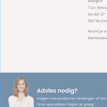
Kiesrijk.nl
T.a.v. Reto
De Slof 27
5107 RH Do
Mocht je v
klantenserv
Advies nodig?
Vragen over producten, leveringen of iets
Onze specialisten helpen je graag!