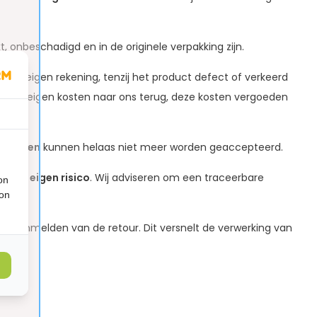
onbeschadigd en in de originele verpakking zijn.
 voor eigen rekening, tenzij het product defect of verkeerd
et
op eigen kosten naar ons terug, deze kosten vergoeden
8 dagen
kunnen helaas niet meer worden geaccepteerd.
ijd
op eigen risico
. Wij adviseren om een traceerbare
on
ion
.
et aanmelden van de retour. Dit versnelt de verwerking van