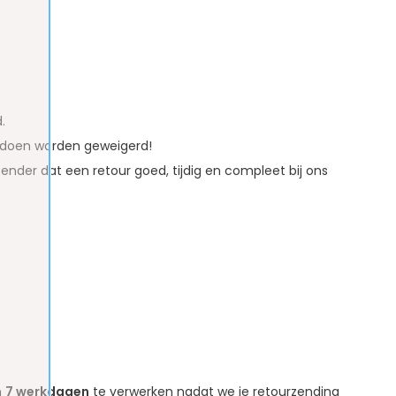
.
oldoen worden geweigerd!
ender dat een retour goed, tijdig en compleet bij ons
n
7 werkdagen
te verwerken nadat we je retourzending