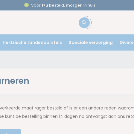
Voor
17u
besteld,
morgen
in huis!
Elektrische tandenborstels
Speciale verzorging
Divers
urneren
verkeerde maat rager besteld of is er een andere reden waarom 
e kunt de bestelling binnen 14 dagen na ontvangst aan ons retour