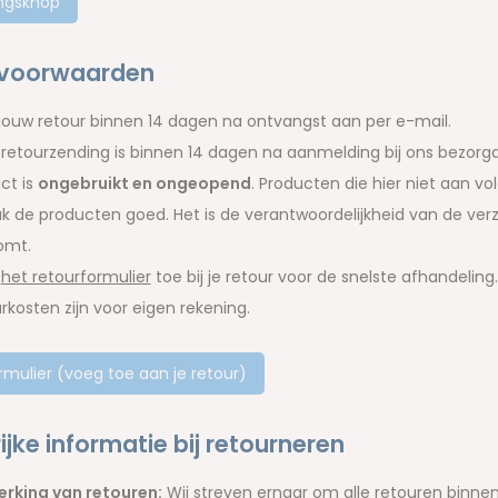
ngsknop
 voorwaarden
jouw retour binnen 14 dagen na ontvangst aan per e-mail.
retourzending is binnen 14 dagen na aanmelding bij ons bezorgd
ct is
ongebruikt en ongeopend
. Producten die hier niet aan v
k de producten goed. Het is de verantwoordelijkheid van de verz
omt.
g
het retourformulier
toe bij je retour voor de snelste afhandeling.
rkosten zijn voor eigen rekening.
rmulier (voeg toe aan je retour)
ijke informatie bij retourneren
rking van retouren:
Wij streven ernaar om alle retouren binne