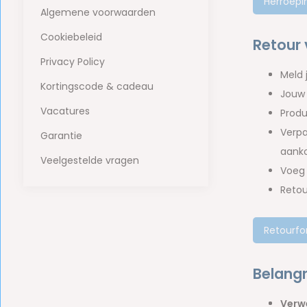
Herroepi
Algemene voorwaarden
Cookiebeleid
Retour
Privacy Policy
Meld 
Kortingscode & cadeau
Jouw 
Vacatures
Produ
Verpa
Garantie
aank
Veelgestelde vragen
Voe
Retou
Retourfo
Belangr
Verwe