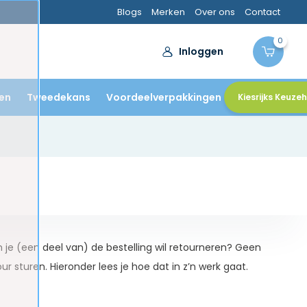
Blogs
Merken
Over ons
Contact
0
Inloggen
en
Tweedekans
Voordeelverpakkingen
Kiesrijks Keuze
je (een deel van) de bestelling wil retourneren? Geen
 sturen. Hieronder lees je hoe dat in z’n werk gaat.