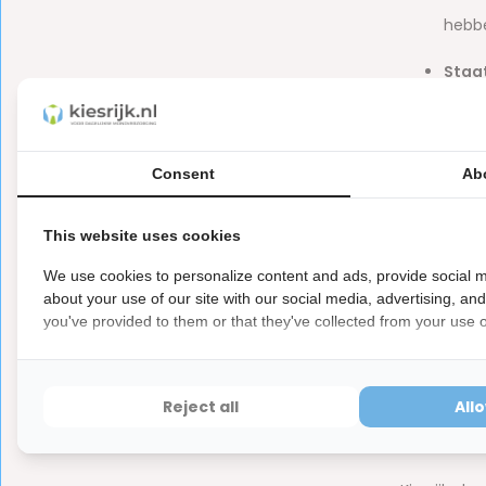
hebb
Staat
Verz
gelev
Consent
Ab
wij ni
Retou
This website uses cookies
Retou
We use cookies to personalize content and ads, provide social m
about your use of our site with our social media, advertising, an
verze
you've provided to them or that they've collected from your use of
Orde
je re
Reject all
All
Retoura