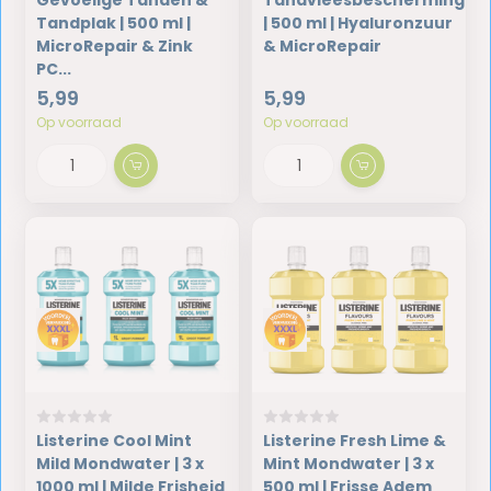
Gevoelige Tanden &
Tandvleesbescherming
Tandplak | 500 ml |
| 500 ml | Hyaluronzuur
MicroRepair & Zink
& MicroRepair
PC...
5,99
5,99
Op voorraad
Op voorraad
Listerine Cool Mint
Listerine Fresh Lime &
Mild Mondwater | 3 x
Mint Mondwater | 3 x
1000 ml | Milde Frisheid
500 ml | Frisse Adem