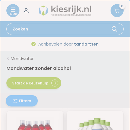
0
Gratis verzenden vanaf
59,-
Mondwater
Mondwater zonder alcohol
Start de Keuzehulp
Filters