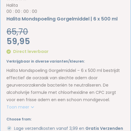
Halita
0
0
:
0
0
:
0
0
:
0
0
Halita Mondspoeling Gorgelmiddel | 6 x 500 ml
65,70
59,95
Direct leverbaar
Verkrijgbaar in diverse varianten/kleuren:
Halita Mondspoeling Gorgelmiddel – 6 x 500 ml bestrijdt
effectief de oorzaak van slechte adem door
geurveroorzakende bacteriën te neutraliseren. De
alcoholvrije formule met chloorhexidine en CPC zorgt
voor een frisse adem en een schoon mondgevoel.
Toon meer
Choose from:
Lage verzendkosten vanaf 3,99 en
Gratis Verzenden