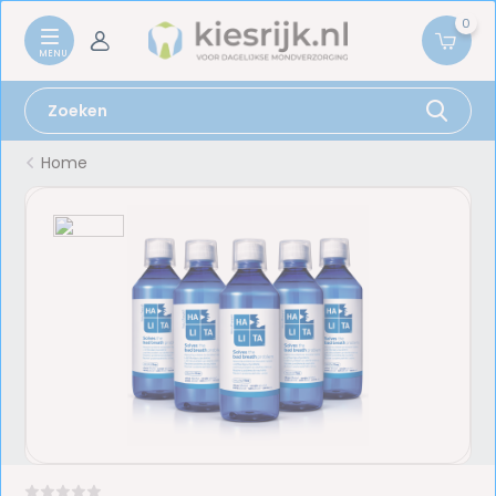
0
Home