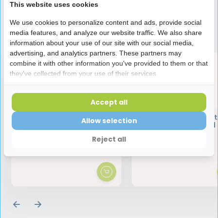
This website uses cookies
We use cookies to personalize content and ads, provide social
Speciaal aanbevolen voor jou
media features, and analyze our website traffic. We also share
information about your use of our site with our social media,
advertising, and analytics partners. These partners may
combine it with other information you've provided to them or that
they've collected from your use of their services.
Accept all
Bluem Oral Gel Applicator
Euthymol Mondwat
Allow selection
Set | 3 x 3 ml
Original | 500 ml
Reject all
57,99
6,25