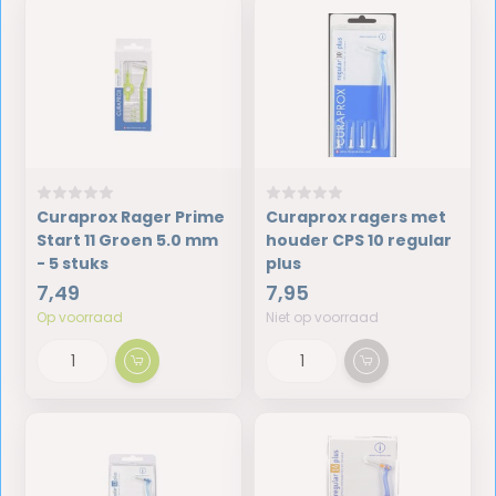
Curaprox Rager Prime
Curaprox ragers met
Start 11 Groen 5.0 mm
houder CPS 10 regular
- 5 stuks
plus
7,49
7,95
Op voorraad
Niet op voorraad