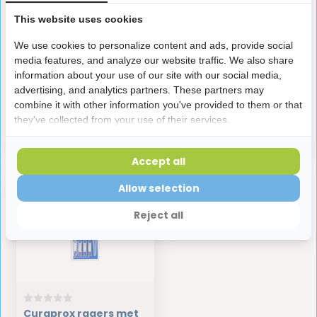
This website uses cookies
Curaprox ragers met
Curaprox ragers met
We use cookies to personalize content and ads, provide social
houder CPS 14z
houder CPS 15 regular
media features, and analyze our website traffic. We also share
regular plus
plus
information about your use of our site with our social media,
7,95
7,95
advertising, and analytics partners. These partners may
combine it with other information you've provided to them or that
Niet op voorraad
Niet op voorraad
they've collected from your use of their services.
Accept all
Allow selection
Reject all
Curaprox ragers met