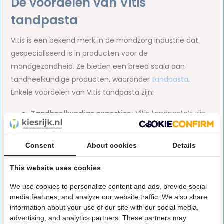
De voordelen van Vitis
tandpasta
Vitis is een bekend merk in de mondzorg industrie dat
gespecialiseerd is in producten voor de
mondgezondheid. Ze bieden een breed scala aan
tandheelkundige producten, waaronder
tandpasta
.
Enkele voordelen van Vitis tandpasta zijn:
Tandheelkundige expertise:
Vitis tandpasta’s zijn
ontwikkeld door experts op het gebied van de
tandheelkunde en mondverzorging. De producten
Consent
About cookies
Details
worden vaak aanbevolen door tandartsen en
This website uses cookies
mondhygiënisten.
Diverse formules:
Vitis biedt verschillende
We use cookies to personalize content and ads, provide social
tandpasta formules die zijn afgestemd op
media features, and analyze our website traffic. We also share
information about your use of our site with our social media,
specifieke mondverzorging behoeften, zoals
advertising, and analytics partners. These partners may