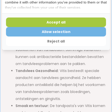
gevoelige tanden, tandvleesproblemen of
combine it with other information you've provided to them or that
tandplakbestrijding. Hierdoor kunnen consumenten
they've collected from your use of their services.
de tandpasta kiezen die het beste bij hun situatie
past.
Accept all
Actieve ingrediënten:
De tandpasta's van Vitis
Allow selection
bevatten actieve ingrediënten zoals fluoride, dat
Reject all
helpt bij het versterken van tandglazuur en het
voorkomen van tandbederf. Sommige varianten
kunnen ook antibacteriële bestanddelen bevatten
om tandvleesproblemen aan te pakken.
Tandvlees Gezondheid:
Vitis besteedt speciale
aandacht aan tandvlees gezondheid. Ze hebben
producten ontwikkeld die helpen bij het voorkomen
van tandvleesproblemen zoals bloedingen,
ontstekingen en gingivitis.
Smaak en textuur:
De tandpasta's van Vitis komen