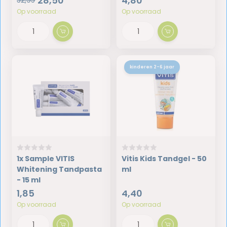
28,50
4,80
32,95
Op voorraad
Op voorraad
kinderen 2-6 jaar
1x Sample VITIS
Vitis Kids Tandgel - 50
Whitening Tandpasta
ml
- 15 ml
1,85
4,40
Op voorraad
Op voorraad