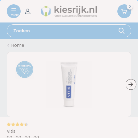
0
Home
Vitis
0
0
:
0
0
:
0
0
:
0
0