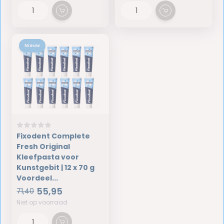
Nieuw
Fixodent Complete
Fresh Original
Kleefpasta voor
Kunstgebit | 12 x 70 g
Voordeel...
55,95
71,40
Niet op voorraad