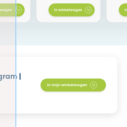
elwagen
In winkelwagen
I
gram |
In mijn winkelwagen