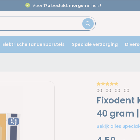
Aanbevolen door
tandartsen
Elektrische tandenborstels
Speciale verzorging
Divers
0
0
:
0
0
:
0
0
:
0
0
Fixodent 
40 gram |
Bekijk alles Specia