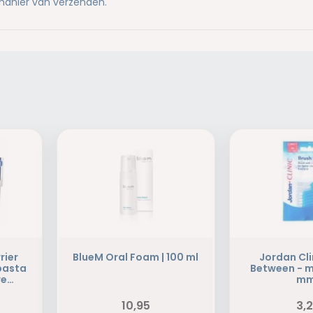
anier van verzenden.
rier
BlueM Oral Foam | 100 ml
Jordan Cli
pasta
Between - m
we
mm
10,95
3,