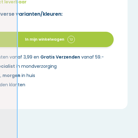
ct leverbaar
iverse varianten/kleuren:
In mijn winkelwagen
sten vanaf 3,99 en
Gratis Verzenden
vanaf 59.-
cialist
in mondverzorging
d,
morgen
in huis
den klanten