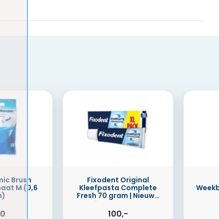
nic Brush
Fixodent Original
aat M (0,6
Kleefpasta Complete
Weekb
)
Fresh 70 gram | Nieuwe
formule 2025
20
100,-