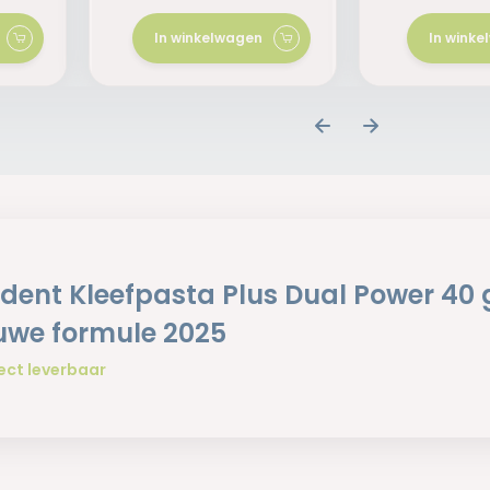
In winkelwagen
In wink
odent Kleefpasta Plus Dual Power 40 
uwe formule 2025
ect leverbaar