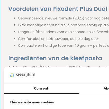
Voordelen van Fixodent Plus Dual
Geavanceerde, nieuwe formule (2025) voor nog beter
Extra krachtige hechting die je prothese stevig op zij
Langdurig frisse adem voor een schoon en zelfverzek
Comfortabel en betrouwbaar, de hele dag door
Compacte en handige tube van 40 gram – perfect o
Ingrediënten van de kleefpasta
Calcium/Zinc PVM/MA Copolymer (33%), Paraffinum Liquidum
Menthol, CI 16185, Limonene.
Inhoud van de verpakking:
Consent
Ab
1 x tube Fixodent Kleefpasta Plus Dual Power 40 gra
This website uses cookies
Merk:
Fixodent