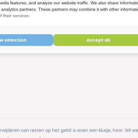
edia features, and analyze our website traffic. We also share informati
d analytics partners. These partners may combine it with other informat
 their services.
etourvoorwaarden
ering is verbroken kunnen niet geretourneerd worden en
ow selection
Accept all
wijderen van resten op het gebit is even een klusje, hoor. Wil wel 