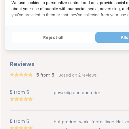
We use cookies to personalize content and ads, provide social m
about your use of our site with our social media, advertising, an
Let op
you've provided to them or that they've collected from your use of
Dit is een hygiëne product met aangepaste r
ⓘ
Hygiëneartikelen waarvan de verzegeling na de lev
hebben ook een waardevermindering van 100%.
Reject all
All
Reviews
5
5
from
Based on 2 reviews
5
from 5
geweldig een aanrader
5
from 5
Het product werkt fantastisch. Het ver