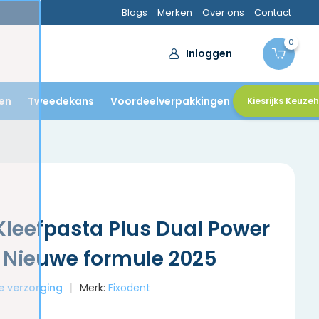
Blogs
Merken
Over ons
Contact
0
Inloggen
en
Tweedekans
Voordeelverpakkingen
Kiesrijks Keuze
Kleefpasta Plus Dual Power
 Nieuwe formule 2025
le verzorging
Merk:
Fixodent