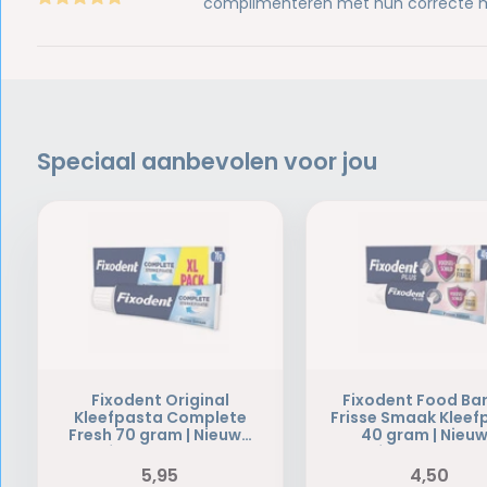
complimenteren met hun correcte m
Speciaal aanbevolen voor jou
Fixodent Original
Fixodent Food Bar
Kleefpasta Complete
Frisse Smaak Kleef
Fresh 70 gram | Nieuwe
40 gram | Nieu
formule 2025
formule 2025
5,95
4,50