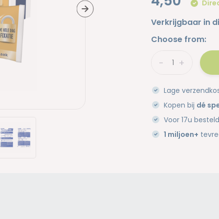
4,50
Dire
Verkrijgbaar in d
Choose from:
-
+
Lage verzendko
Kopen bij
dé spe
Voor 17u bestel
1 miljoen+
tevre