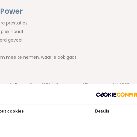
 Power
e prestaties
n plek houdt
erd gevoel
m mee te nemen, waar je ook gaat
, Cellulose Gum (20%), Petrolatum, Silica, Aroma, CI 14720,
out cookies
Details
m – Nieuwe formule 2025