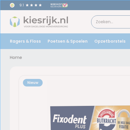
9.1
Ragers & Floss
Poetsen & Spoelen
Opzetborstels
Home
Nieuw