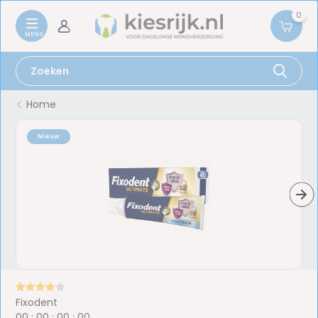
0
Home
Nieuw
Fixodent
0
0
:
0
0
:
0
0
:
0
0