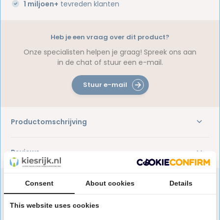
1 miljoen+
tevreden klanten
Heb je een vraag over dit product?
Onze specialisten helpen je graag! Spreek ons aan
in de chat of stuur een e-mail.
Stuur e-mail
Productomschrijving
Reviews
Consent
About cookies
Details
Speciaal aanbevolen voor jou
This website uses cookies