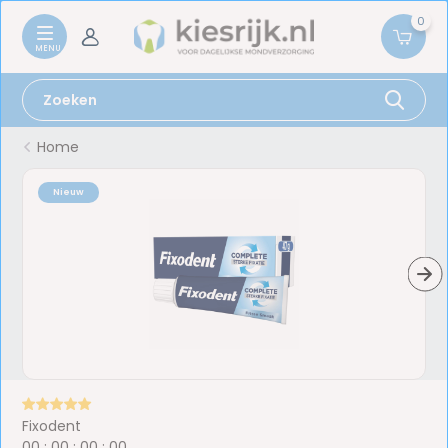
0
Home
Nieuw
Fixodent
0
0
:
0
0
:
0
0
:
0
0