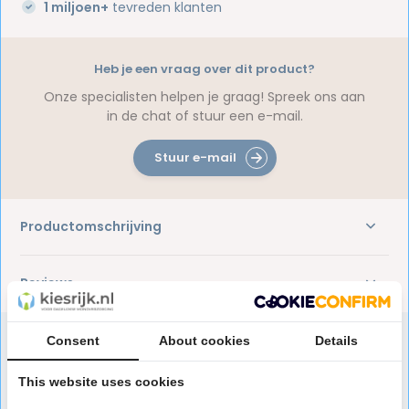
1 miljoen+
tevreden klanten
Heb je een vraag over dit product?
Onze specialisten helpen je graag! Spreek ons aan
in de chat of stuur een e-mail.
Stuur e-mail
Productomschrijving
Reviews
Consent
About cookies
Details
Speciaal aanbevolen voor jou
This website uses cookies