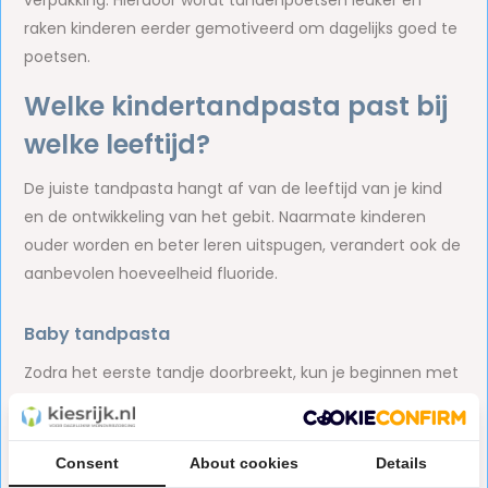
verpakking. Hierdoor wordt tandenpoetsen leuker en
raken kinderen eerder gemotiveerd om dagelijks goed te
poetsen.
Welke kindertandpasta past bij
welke leeftijd?
De juiste tandpasta hangt af van de leeftijd van je kind
en de ontwikkeling van het gebit. Naarmate kinderen
ouder worden en beter leren uitspugen, verandert ook de
aanbevolen hoeveelheid fluoride.
Baby tandpasta
Zodra het eerste tandje doorbreekt, kun je beginnen met
poetsen. Gebruik hiervoor een speciale
baby tandpasta
die geschikt is voor de eerste tandjes. Poets met een
kleine hoeveelheid tandpasta ter grootte van een
Consent
About cookies
Details
rijstkorrel en gebruik een zachte
kindertandenborstel
.