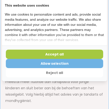
This website uses cookies
Peuter tandpasta
We use cookies to personalize content and ads, provide social
media features, and analyze our website traffic. We also share
Voor peuters is er speciale
peuter tandpasta
met een
information about your use of our site with our social media,
fluoridegehalte dat aansluit bij jonge kinderen. Naarmate
advertising, and analytics partners. These partners may
kinderen beter leren poetsen en uitspugen, blijft een
combine it with other information you've provided to them or that
they've collected from your use of their services.
aangepaste tandpasta belangrijk voor een goede
bescherming van het melkgebit.
Accept all
Junior tandpasta
Allow selection
Wanneer de eerste blijvende tanden doorkomen, kan
Reject all
worden overgestapt op een junior tandpasta. Deze bevat
meestal meer fluoride dan tandpasta voor jonge
kinderen en sluit beter aan bij de behoeften van het
wisselgebit. Volg hierbij altijd het advies van je tandarts of
mondhygiënist.