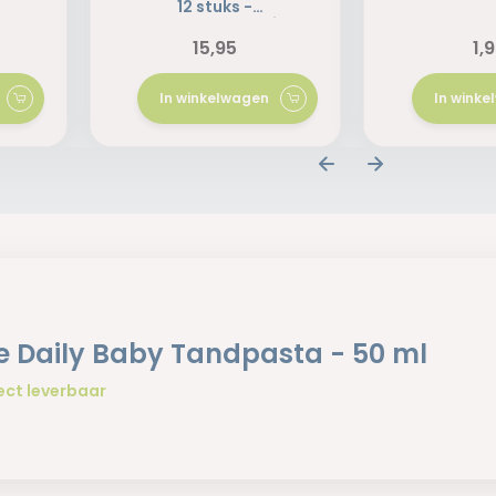
12 stuks -
Voordeelverpakking
15,95
1,
In winkelwagen
In wink
e Daily Baby Tandpasta - 50 ml
ect leverbaar