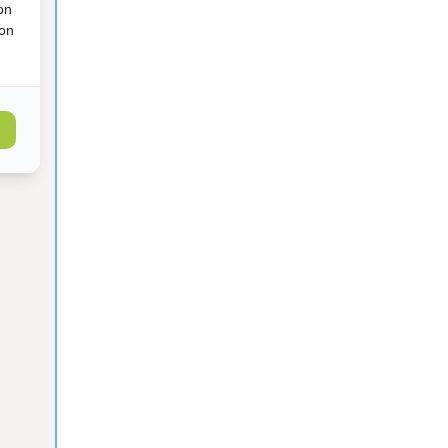
on
ion