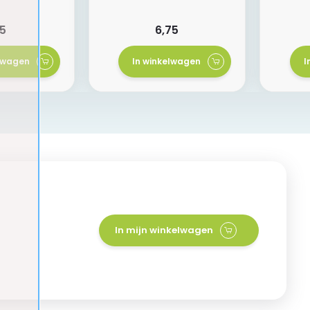
Voor
95
6,75
elwagen
In winkelwagen
I
In mijn winkelwagen