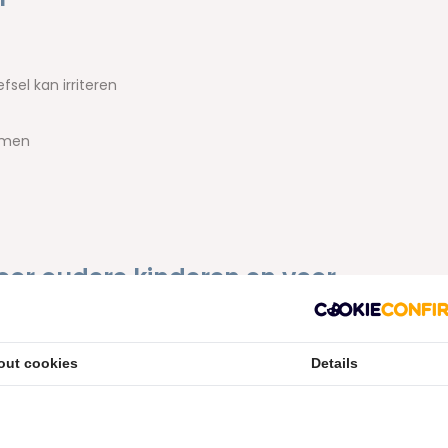
el kan irriteren
omen
oor oudere kinderen en voor
n van tussen de 0 en de 6 jaar, is de TePe Daily tandpasta
out cookies
Details
ren (
TePe Daily Kinder Tandpasta
) en als tandpasta voor
uoridegehalte per tandpasta verschillend en afgestemd op de