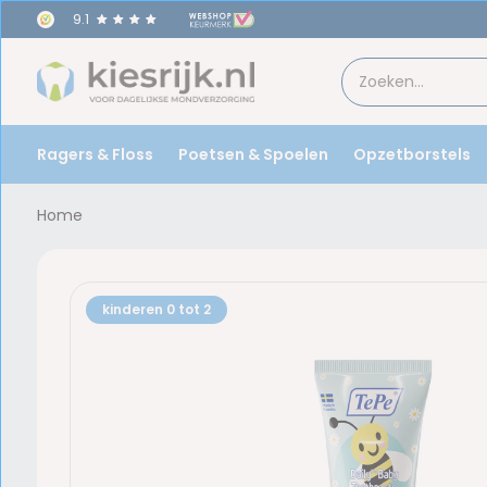
9.1
Voor
17u
besteld,
morgen
in huis!
Ragers & Floss
Poetsen & Spoelen
Opzetborstels
Home
kinderen 0 tot 2