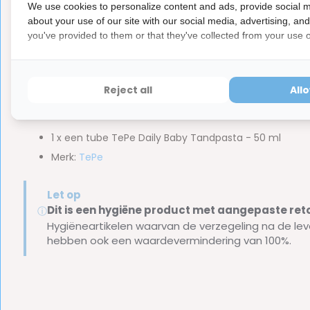
leeftijd van de gebruiker.
We use cookies to personalize content and ads, provide social m
about your use of our site with our social media, advertising, an
Let erop dat kinderen hulp en toezicht nodig bij het poetsen
you've provided to them or that they've collected from your use of
binnenkant, buitenkant en bijtvlakken van de tanden twee
tandenborstel met ongeveer twee centimeter van de Daily
Reject all
All
Inhoud van de verpakking:
1 x een tube TePe Daily Baby Tandpasta - 50 ml
Merk:
TePe
Let op
Dit is een hygiëne product met aangepaste r
ⓘ
Hygiëneartikelen waarvan de verzegeling na de lev
hebben ook een waardevermindering van 100%.