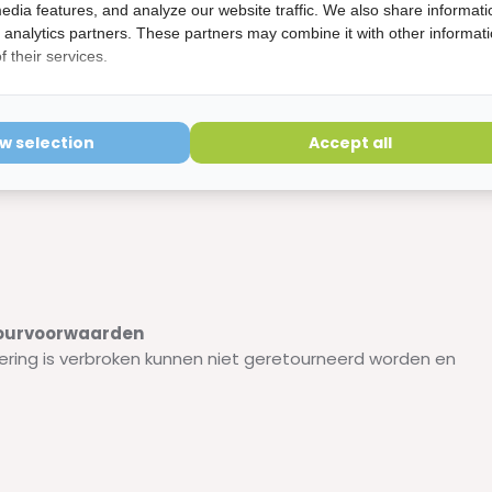
edia features, and analyze our website traffic. We also share informati
d analytics partners. These partners may combine it with other informat
 tot ze de leeftijd van 10-12 jaar hebben bereikt. Poets de
 their services.
 keer per dag ten minste twee minuten. Gebruik een
 tandpasta.
ow selection
Accept all
etourvoorwaarden
ering is verbroken kunnen niet geretourneerd worden en