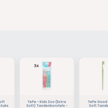
oft
TePe - Kids Zoo (Extra
TePe Good 
stuks
Soft) Tandenborstels -
Soft Tand