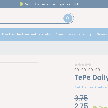
Elektrische tandenborstels
Speciale verzorging
Divers
0
0
:
0
0
:
0
0
:
0
0
TePe Dail
Bekijk alles Poets
3,75
2,75
Direc