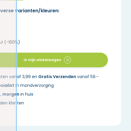
iverse varianten/kleuren:
u! (-100%)
In mijn winkelwagen
sten vanaf 3,99 en
Gratis Verzenden
vanaf 59.-
cialist
in mondverzorging
d,
morgen
in huis
den klanten