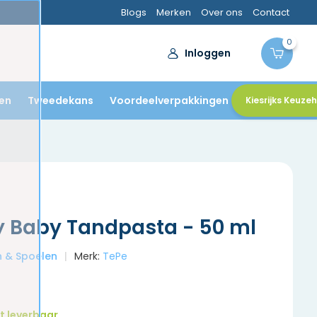
Aanbevolen door
Blogs
Merken
tandartsen
Over ons
Contact
0
Inloggen
en
Tweedekans
Voordeelverpakkingen
Kiesrijks Keuze
y Baby Tandpasta - 50 ml
en & Spoelen
Merk:
TePe
t leverbaar