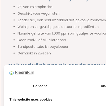
Vrij van microplastics
Geschikt voor veganisten
Zonder SLS, een schuimmiddel dat gevoelig mondweefs
Weinig en zorgvuldig geselecteerde ingrediënten
Fluoride gehalte van 1.000 ppm om gaatjes te voork
Geen melk- of ei- allergenen
Tandpasta tube is recyclebaar
Gemaakt in Zweden
Ook verkrijgbaar als tandpasta v
volwassenen
Behalve als babytandpasta, geschikt voor baby's en kindere
Consent
Ab
ook verkrijgbaar als dagelijkse tandpasta voor grotere kinde
volwassenen (
TePe Daily Tandpasta
). Uiteraard is het fl
This website uses cookies