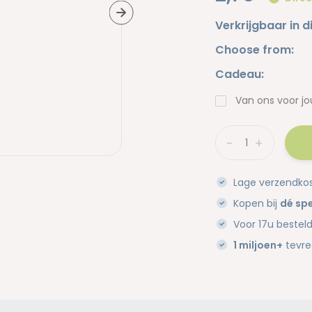
Verkrijgbaar in d
Choose from:
Cadeau:
Van ons voor jo
-
+
Lage verzendko
Kopen bij
dé spe
Voor 17u bestel
1 miljoen+
tevre