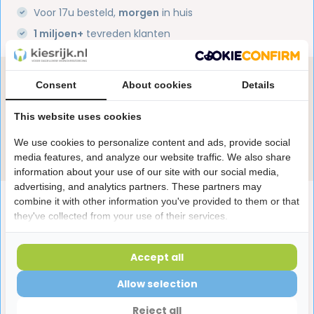
Voor 17u besteld,
morgen
in huis
1 miljoen+
tevreden klanten
Heb je een vraag over dit product?
Consent
About cookies
Details
Onze specialisten helpen je graag! Spreek ons aan
in de chat of stuur een e-mail.
This website uses cookies
We use cookies to personalize content and ads, provide social
Stuur e-mail
media features, and analyze our website traffic. We also share
information about your use of our site with our social media,
advertising, and analytics partners. These partners may
Productomschrijving
combine it with other information you've provided to them or that
they've collected from your use of their services.
Reviews
Accept all
Allow selection
Laatst bekeken producten
Reject all