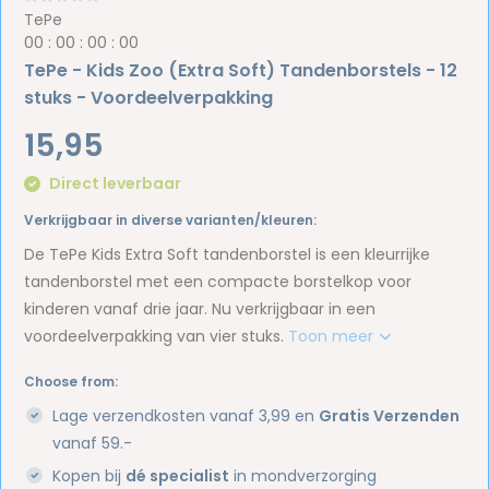
TePe
0
0
:
0
0
:
0
0
:
0
0
TePe - Kids Zoo (Extra Soft) Tandenborstels - 12
stuks - Voordeelverpakking
15,95
Direct leverbaar
Verkrijgbaar in diverse varianten/kleuren:
De TePe Kids Extra Soft tandenborstel is een kleurrijke
tandenborstel met een compacte borstelkop voor
kinderen vanaf drie jaar. Nu verkrijgbaar in een
voordeelverpakking van vier stuks.
Toon meer
Choose from:
Lage verzendkosten vanaf 3,99 en
Gratis Verzenden
vanaf 59.-
Kopen bij
dé specialist
in mondverzorging