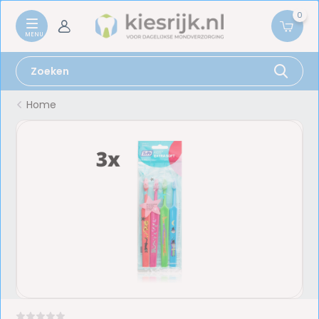
0
Home