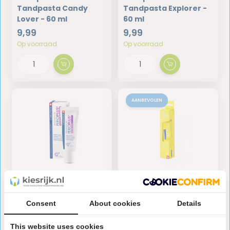
Tandpasta Candy
Tandpasta Explorer -
Lover - 60 ml
60 ml
9,99
9,99
Op voorraad
Op voorraad
AANBEVOLEN
Curaprox Perio Plus
Curaprox Be You
Focus - 10 ml
Tandpasta Rising Star
Consent
About cookies
Details
- 60 ml
4,95
9,99
This website uses cookies