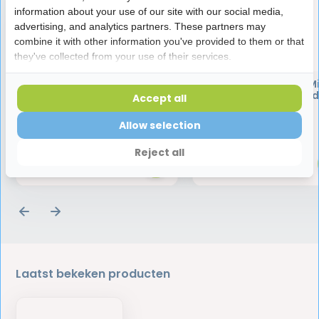
information about your use of our site with our social media,
advertising, and analytics partners. These partners may
combine it with other information you've provided to them or that
they've collected from your use of their services.
Interprox Ragers Nano PHD
Interprox Ragers Mi
0.7 Roze | 18 ragers |
Conical PHD 1.2 Rood 
Accept all
Voordeelverpakking
ragers |
Voordeelverpakki
Allow selection
13,49
13,49
13,95
13,95
Reject all
Laatst bekeken producten