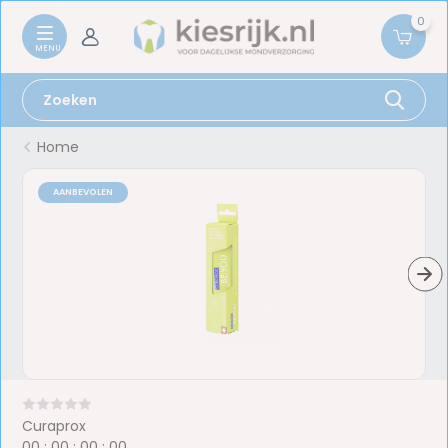
0
Home
AANBEVOLEN
Curaprox
0
0
:
0
0
:
0
0
:
0
0