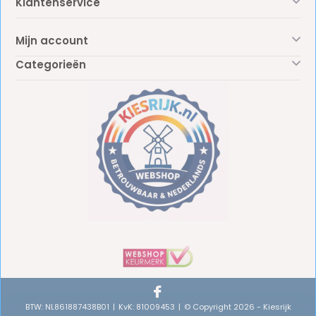
Klantenservice
Mijn account
Categorieën
BTW: NL861887438B01
KvK: 81009453
© Copyright 2026 - Kiesrijk