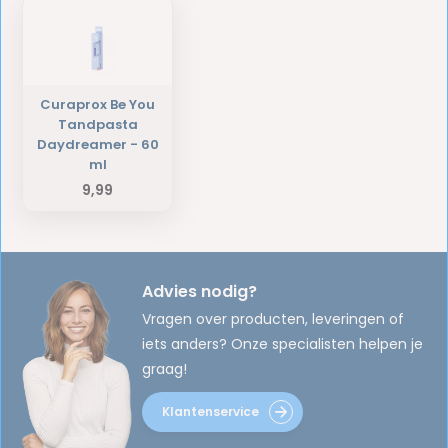
Curaprox Be You
Tandpasta
Daydreamer - 60
ml
9,99
Advies nodig?
Vragen over producten, leveringen of
iets anders? Onze specialisten helpen je
graag!
Klantenservice