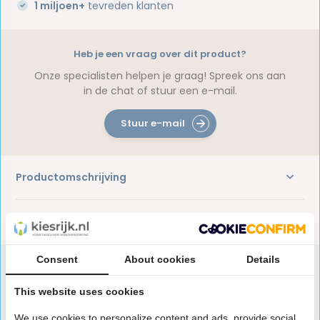
1 miljoen+
tevreden klanten
Heb je een vraag over dit product?
Onze specialisten helpen je graag! Spreek ons aan
in de chat of stuur een e-mail.
Stuur e-mail
Productomschrijving
Reviews
Consent
About cookies
Details
This website uses cookies
Speciaal aanbevolen voor jou
We use cookies to personalize content and ads, provide social