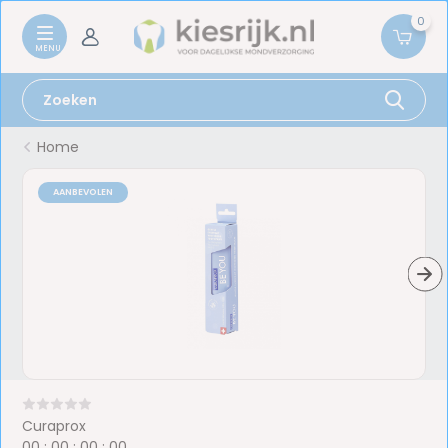
0
Home
AANBEVOLEN
Curaprox
0
0
:
0
0
:
0
0
:
0
0