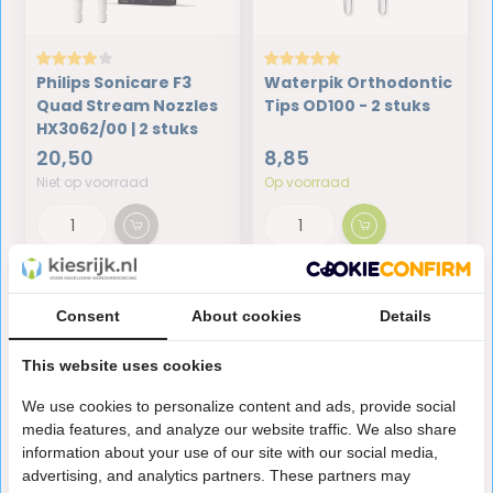
Philips Sonicare F3
Waterpik Orthodontic
Quad Stream Nozzles
Tips OD100 - 2 stuks
HX3062/00 | 2 stuks
20,50
8,85
Niet op voorraad
Op voorraad
Consent
About cookies
Details
Om gaatjes te voorkomen is het belangrijk om zowel de
beugel als je gebit goed schoon te houden. De speciale
This website uses cookies
opzetstukjes voor beugels zijn door experts ontwikkeld
We use cookies to personalize content and ads, provide social
voor een grondige reiniging van gebit en beugel.
media features, and analyze our website traffic. We also share
information about your use of our site with our social media,
Waarom elektrisch poetsen met
advertising, and analytics partners. These partners may