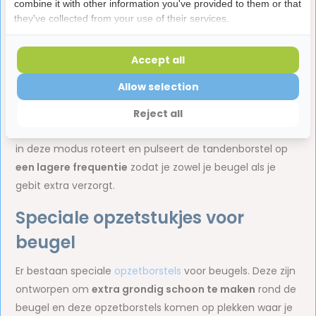
combine it with other information you've provided to them or that
een beugel?
they've collected from your use of their services.
Met een
elektrische tandenborstel
kan je prima poetsen
terwijl je een beugel hebt. Een elektrische tandenborstel
Accept all
verwijdert namelijk meer tandplak dan een gewone
Allow selection
tandenborstels en kunnen beter op moeilijk te bereiken
plekken komen. Sommige elektrische tandenborstels
Reject all
hebben ook een speciale functie om beugels te poetsen,
in deze modus roteert en pulseert de tandenborstel op
een lagere frequentie
zodat je zowel je beugel als je
gebit extra verzorgt.
Speciale opzetstukjes voor
beugel
Er bestaan speciale
opzetborstels
voor beugels. Deze zijn
ontworpen om
extra grondig schoon te maken
rond de
beugel en deze opzetborstels komen op plekken waar je