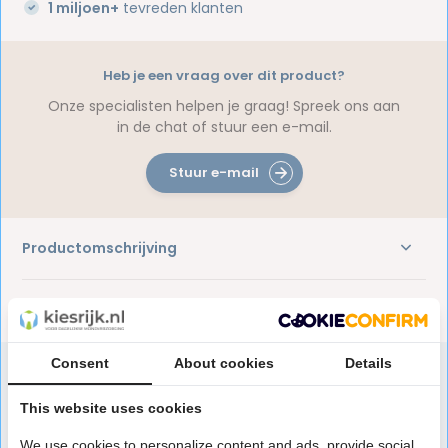
1 miljoen+
tevreden klanten
Heb je een vraag over dit product?
Onze specialisten helpen je graag! Spreek ons aan
in de chat of stuur een e-mail.
Stuur e-mail
Productomschrijving
Reviews
Consent
About cookies
Details
This website uses cookies
Speciaal aanbevolen voor jou
We use cookies to personalize content and ads, provide social