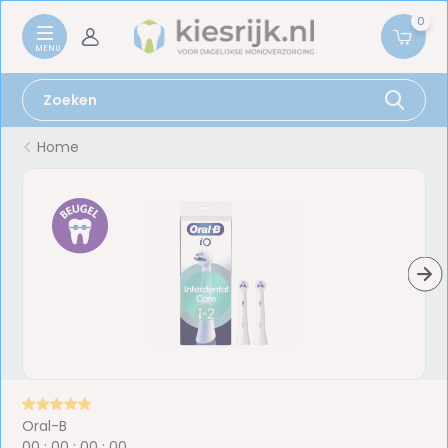
0
Home
Oral-B
0
0
:
0
0
:
0
0
:
0
0