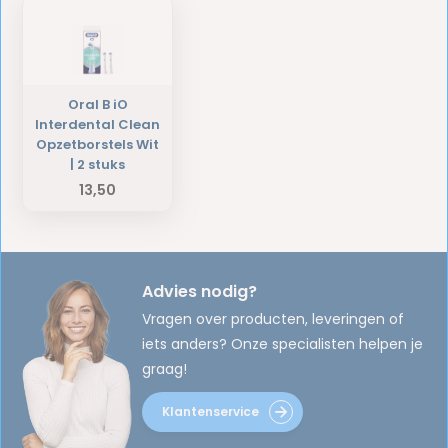
Oral B iO
Interdental Clean
Opzetborstels Wit
| 2 stuks
13,50
Advies nodig?
Vragen over producten, leveringen of
iets anders? Onze specialisten helpen je
graag!
Klantenservice