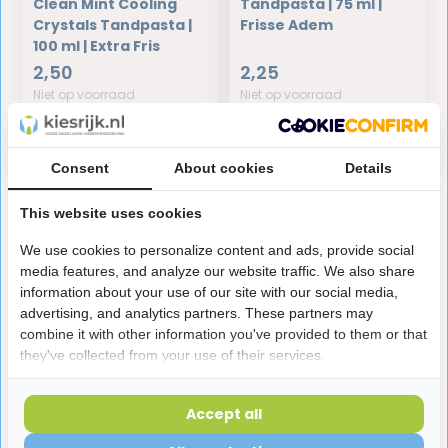
Clean Mint Cooling
Tandpasta | 75 ml |
Crystals Tandpasta |
Frisse Adem
100 ml | Extra Fris
2,50
2,25
Niet op voorraad
Niet op voorraad
Consent
About cookies
Details
This website uses cookies
Colgate tandpasta voor een
We use cookies to personalize content and ads, provide social
frisse mond
media features, and analyze our website traffic. We also share
information about your use of our site with our social media,
Colgate is al jarenlang een vertrouwde naam binnen
advertising, and analytics partners. These partners may
combine it with other information you've provided to them or that
mondverzorging. Of je nu vooral op zoek bent naar
they've collected from your use of their services.
bescherming tegen gaatjes, een frisse adem, wittere
tanden of gewoon een fijne tandpasta voor dagelijks
Accept all
gebruik: binnen het assortiment van Colgate is er voor
bijna iedere mondbehoefte een passende variant.