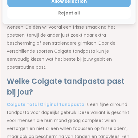
Allow selection
Het fijne aan Colgate tandpasta is dat de producten
Reject all
makkelijk in gebruik zijn en aansluiten bij herkenbare
wensen. De één wil vooral een frisse smaak na het
poetsen, terwijl de ander juist zoekt naar extra
bescherming of een stralendere glimlach. Door de
verschillende soorten Colgate tandpasta kun je
eenvoudig kiezen wat het beste bij jouw gebit en
poetsroutine past.
Welke Colgate tandpasta past
bij jou?
Colgate Total Original Tandpasta
is een fijne allround
tandpasta voor dagelijks gebruik. Deze variant is geschikt
voor mensen die hun mond graag compleet willen
verzorgen en niet alleen willen focussen op frisse adem,
maar ook op bescherming van tanden en tandvlees. Een