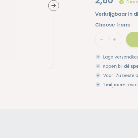
2,60
Direc
Verkrijgbaar in d
Choose from:
-
+
Lage verzendko
Kopen bij
dé spe
Voor 17u bestel
1 miljoen+
tevre