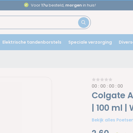
Aanbevolen door
tandartsen
Elektrische tandenborstels
Speciale verzorging
Divers
0
0
:
0
0
:
0
0
:
0
0
Colgate 
| 100 ml |
Bekijk alles Poets