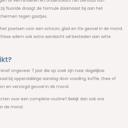
ingen te verminderen en ondersteunt het behoud van
kzij fluoride draagt de formule daarnaast bij aan het
schermen tegen gaatjes.
a het poetsen voor een schoon, glad en fris gevoel in de mond.
n frisse adem ook extra aandacht wil besteden aan witte
ikt?
naf ongeveer 7 jaar die op zoek zijn naar dagelijkse
l bij oppervlakkige aanslag door voeding, koffie, thee of
oon en verzorgd gevoel in de mond.
cten voor een complete routine? Bekijk dan ook ons
van de mond.