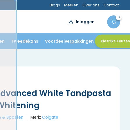
Blogs
Merken
Over ons
Contact
0
Inloggen
en
Tweedekans
Voordeelverpakkingen
Kiesrijks Keuze
Advanced White Tandpasta
 Whitening
en & Spoelen
Merk:
Colgate