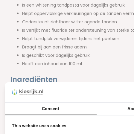
Is een whitening tandpasta voor dagelijks gebruik
Helpt oppervlakkige verkleuringen op de tanden ver
Ondersteunt zichtbaar witter ogende tanden
Is verrijkt met fluoride ter ondersteuning van sterke 
Helpt tandplak verwijderen tijdens het poetsen
Draagt bij aan een frisse adem
Is geschikt voor dagelijks gebruik
Heeft een inhoud van 100 ml
Ingrediënten
Aqua, Calcium Carbonate, Sorbitol, Alumina, Sodium Lauryl
Gum, Sodium Bicarbonate, Tetrasodium Pyrophosphate, Xa
Hydroxide, Limonene.
Consent
Ab
Bevat natriumfluoride (1450 ppm fluoride).
This website uses cookies