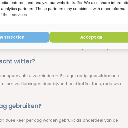
edia features, and analyze our website traffic. We also share informati
d analytics partners. These partners may combine it with other informat
tening
 their services.
te Advance White Tandpasta
ow selection
Accept all
? Hieronder beantwoorden we de meest gestelde vragen.
cht witter?
andoppervlak te verminderen. Bij regelmatig gebruik kunnen
ral om verkleuringen door bijvoorbeeld koffie, thee, rode wijn
ag gebruiken?
 kan twee keer per dag worden gebruikt als onderdeel van de