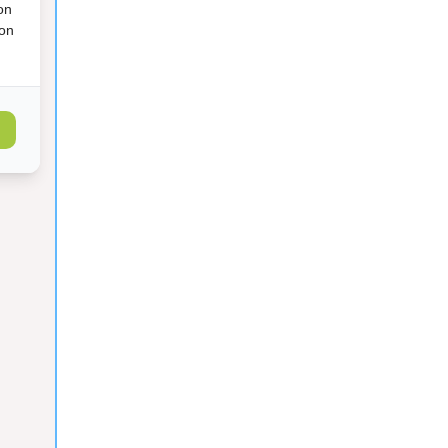
on
ion