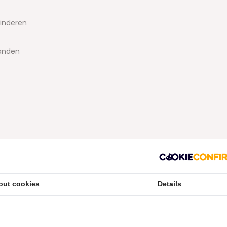
minderen
tanden
 Sulfate, Aroma, Sodium Monofluorophosphate, Cellulose
nthan Gum, Benzyl Alcohol, Sodium Saccharin, Sodium
out cookies
Details