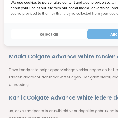
Inhoud van de verpakking:
We use cookies to personalize content and ads, provide social m
about your use of our site with our social media, advertising, an
1 x Colgate Advance White Tandpasta – 100 ml – Whi
you've provided to them or that they've collected from your use of
Merk:
Colgate
Veelgestelde vragen over Colga
Reject all
All
Heb je nog vragen over Colgate Advance White Tandpasta
Maakt Colgate Advance White tanden e
Deze tandpasta helpt oppervlakkige verkleuringen op het t
tanden daardoor zichtbaar witter ogen. Het gaat hierbij voo
of voeding.
Kan ik Colgate Advance White iedere d
Ja, deze tandpasta is ontwikkeld voor dagelijks gebruik en