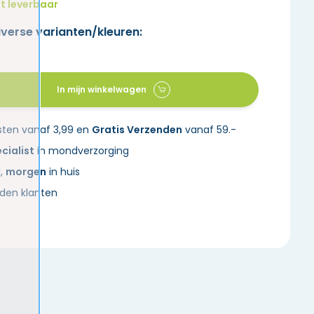
t leverbaar
iverse varianten/kleuren:
In mijn winkelwagen
sten vanaf 3,99 en
Gratis Verzenden
vanaf 59.-
cialist
in mondverzorging
d,
morgen
in huis
den klanten