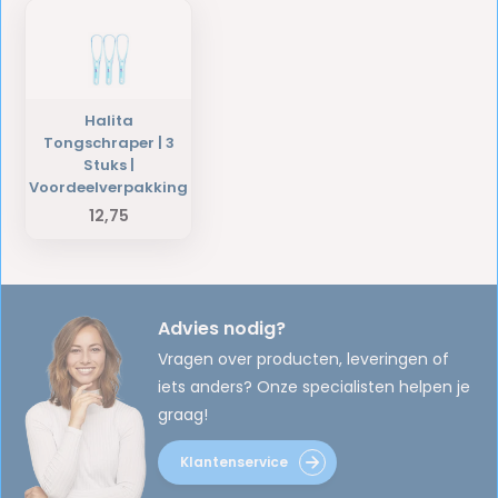
Halita
Tongschraper | 3
Stuks |
Voordeelverpakking
12,75
Advies nodig?
Vragen over producten, leveringen of
iets anders? Onze specialisten helpen je
graag!
Klantenservice