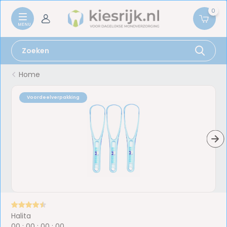
0
Home
Voordeelverpakking
Halita
0
0
:
0
0
:
0
0
:
0
0