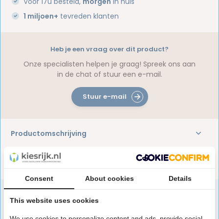
Voor 17u besteld,
morgen
in huis
1 miljoen+
tevreden klanten
Heb je een vraag over dit product?
Onze specialisten helpen je graag! Spreek ons aan
in de chat of stuur een e-mail.
Stuur e-mail
Productomschrijving
Reviews
Consent
About cookies
Details
This website uses cookies
Speciaal aanbevolen voor jou
We use cookies to personalize content and ads, provide social