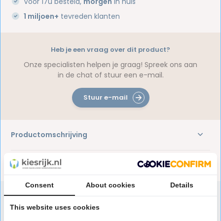
Voor 17u besteld,
morgen
in huis
1 miljoen+
tevreden klanten
Heb je een vraag over dit product?
Onze specialisten helpen je graag! Spreek ons aan
in de chat of stuur een e-mail.
Stuur e-mail
Productomschrijving
Reviews
Consent
About cookies
Details
This website uses cookies
Speciaal aanbevolen voor jou