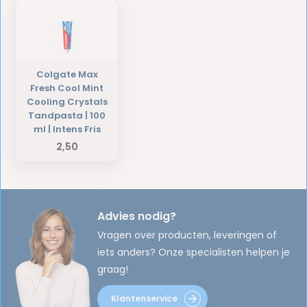
Colgate Max
Fresh Cool Mint
Cooling Crystals
Tandpasta | 100
ml | Intens Fris
2,50
Advies nodig?
Vragen over producten, leveringen of
iets anders? Onze specialisten helpen je
graag!
Klantenservice