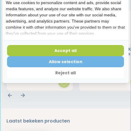
We use cookies to personalize content and ads, provide social
media features, and analyze our website traffic. We also share
information about your use of our site with our social media,
advertising, and analytics partners. These partners may
combine it with other information you've provided to them or that
they've collected from your use of their services.
Miradent Interdentale
Miradent Mirafluor K
Accept all
Borstels I-Prox L 0,4 mm
Tandpasta Framboos 
Roze | 6 stuks
jaar | 75 ml
Allow selection
4,35
3,95
Reject all
Laatst bekeken producten