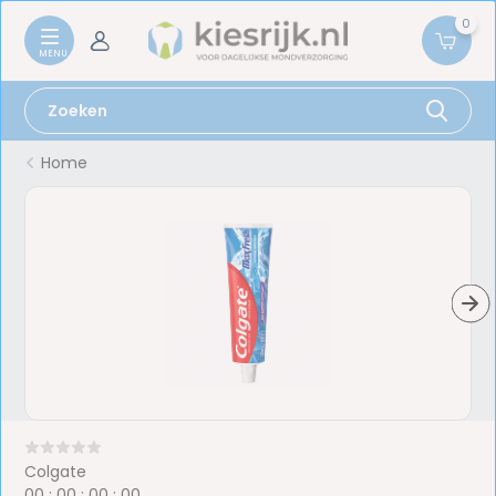
0
Home
Colgate
0
0
:
0
0
:
0
0
:
0
0