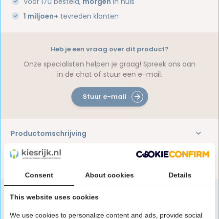
Voor 17u besteld,
morgen
in huis
1 miljoen+
tevreden klanten
Heb je een vraag over dit product?
Onze specialisten helpen je graag! Spreek ons aan
in de chat of stuur een e-mail.
Stuur e-mail
Productomschrijving
Reviews
Consent
About cookies
Details
This website uses cookies
Speciaal aanbevolen voor jou
We use cookies to personalize content and ads, provide social