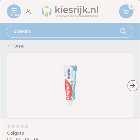
0
Home
Colgate
0
0
:
0
0
:
0
0
:
0
0