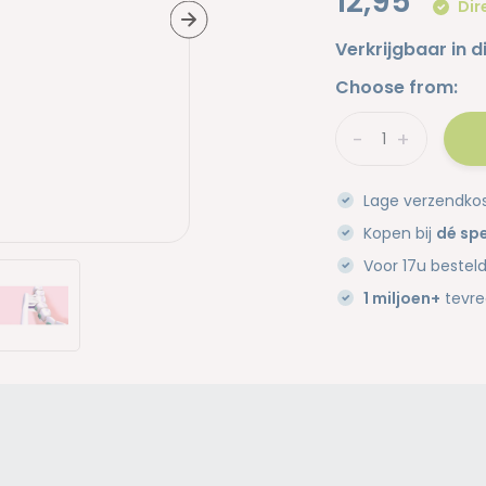
12,95
Dir
Verkrijgbaar in d
Choose from:
-
+
Lage verzendko
Kopen bij
dé spe
Voor 17u bestel
1 miljoen+
tevre