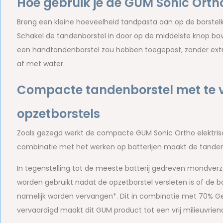
Hoe gebruik je de GUM Sonic Orth
Breng een kleine hoeveelheid tandpasta aan op de borstel
Schakel de tandenborstel in door op de middelste knop bove
een handtandenborstel zou hebben toegepast, zonder extra
af met water.
Compacte tandenborstel met te v
opzetborstels
Zoals gezegd werkt de compacte GUM Sonic Ortho elektrisch
combinatie met het werken op batterijen maakt de tandenb
In tegenstelling tot de meeste batterij gedreven mondve
worden gebruikt nadat de opzetborstel versleten is of de batt
namelijk worden vervangen*. Dit in combinatie met 70% Ge
vervaardigd maakt dit GUM product tot een vrij milieuvriend