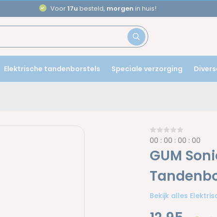
Aanbevole
Elektrische tandenborstels
Speciale verzorging
Divers
0
0
:
0
0
:
0
0
:
0
0
GUM Sonic
Tandenbor
Bekijk alles Elektr