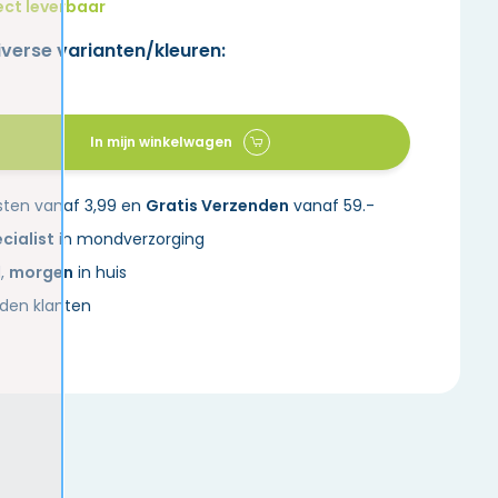
ect leverbaar
iverse varianten/kleuren:
In mijn winkelwagen
sten vanaf 3,99 en
Gratis Verzenden
vanaf 59.-
cialist
in mondverzorging
d,
morgen
in huis
den klanten