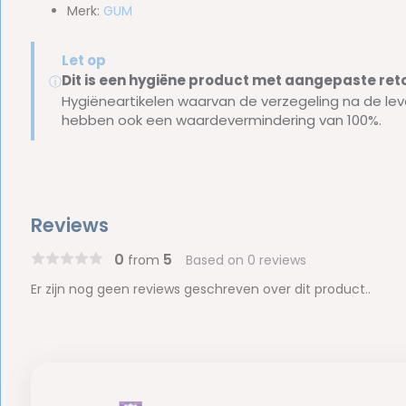
Merk:
GUM
Let op
Dit is een hygiëne product met aangepaste r
ⓘ
Hygiëneartikelen waarvan de verzegeling na de lev
hebben ook een waardevermindering van 100%.
Reviews
0
5
from
Based on 0 reviews
Er zijn nog geen reviews geschreven over dit product..