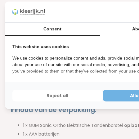
* Bij normaal gebruik (twee keer per dag twee minuten po
mee.
Wat zijn de van de
GUM Sonic Orth
Consent
Ab
Is iedere dag te gebruiken;
This website uses cookies
Is speciaal ontworpen voor beugel dragers;
We use cookies to personalize content and ads, provide social m
Zorgt voor een 45% effectievere reiniging tussen de s
about your use of our site with our social media, advertising, an
Compact en draadloos, ideaal voor gebruik onderweg
you've provided to them or that they've collected from your use of
Werkt op
1 AAA batterij
die te vervangen is;
Wordt geleverd met een opzetborstel die te vervange
Is eenvoudig mee op reis te nemen.
Reject all
All
Inhoud van de verpakking:
1 x GUM Sonic Ortho Elektrische Tandenborstel
op bat
1 x AAA batterijen