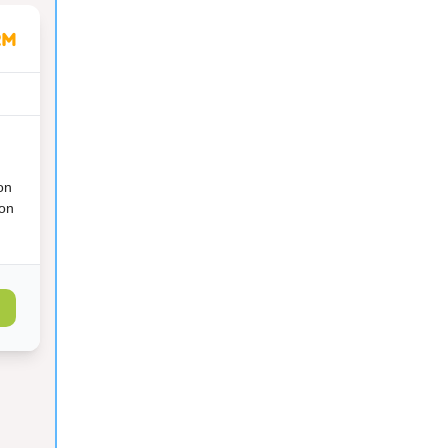
on
ion