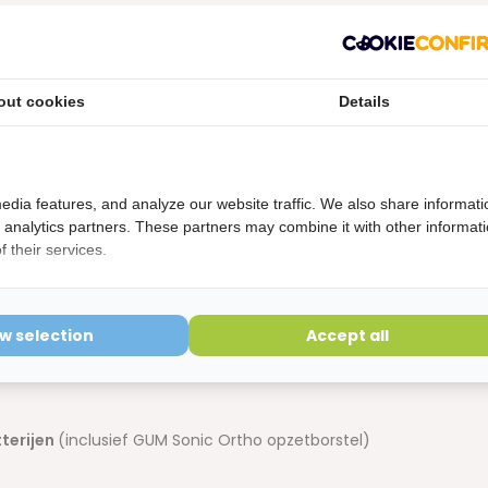
etsen) gaan de opzet en de batterij ongeveer drie maanden
o Elektrische Tandenborstel?
out cookies
Details
edia features, and analyze our website traffic. We also share informati
lotjes en langs de tandvleesrand;
d analytics partners. These partners may combine it with other informat
;
 their services.
n is;
ow selection
Accept all
terijen
(inclusief GUM Sonic Ortho opzetborstel)