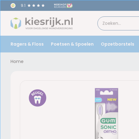
9.1
oor
17u
besteld,
morgen
in huis!
Ragers & Floss
Poetsen & Spoelen
Opzetborstels
Home