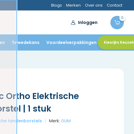
n door
tandartsen
Blogs
Merken
Over ons
Contact
0
Inloggen
en
Tweedekans
Voordeelverpakkingen
Kiesrijks Keuze
 Ortho Elektrische
stel | 1 stuk
ische tandenborstels
Merk:
GUM