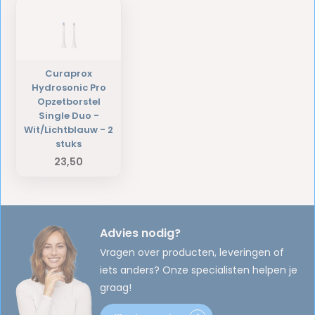
Curaprox
Hydrosonic Pro
Opzetborstel
Single Duo -
Wit/Lichtblauw - 2
stuks
23,50
Advies nodig?
Vragen over producten, leveringen of
iets anders? Onze specialisten helpen je
graag!