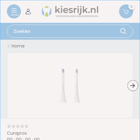
0
Home
Curaprox
0
0
:
0
0
:
0
0
:
0
0