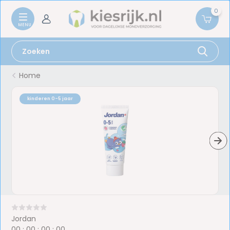
0
Home
kinderen 0-5 jaar
Jordan
0
0
:
0
0
:
0
0
:
0
0