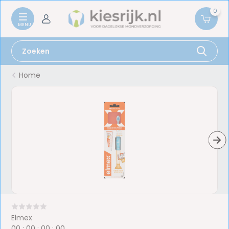
0
Home
Elmex
0
0
:
0
0
:
0
0
:
0
0