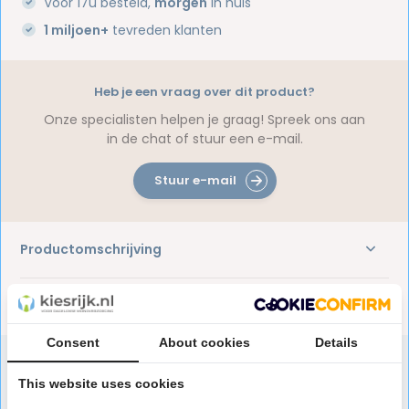
Voor 17u besteld,
morgen
in huis
1 miljoen+
tevreden klanten
Heb je een vraag over dit product?
Onze specialisten helpen je graag! Spreek ons aan
in de chat of stuur een e-mail.
Stuur e-mail
Productomschrijving
Reviews
Consent
About cookies
Details
This website uses cookies
Speciaal aanbevolen voor jou