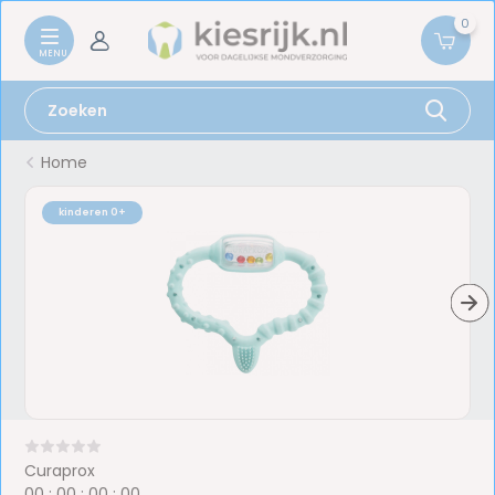
0
Home
kinderen 0+
Curaprox
0
0
:
0
0
:
0
0
:
0
0