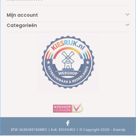
Mijn account
Categorieën
BTW: NL861887438B01
KvK: 81009453
© Copyright 2026 - Kiesrijk