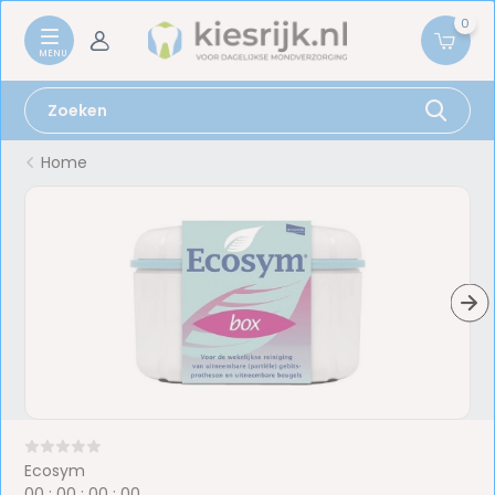
0
Home
Ecosym
0
0
:
0
0
:
0
0
:
0
0