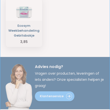
Ecosym
Weekbehandeling
Gebitsbakje
3,85
Advies nodig?
Vragen over producten, leveringen of
iets anders? Onze specialisten helpen je
graag!
Klantenservice