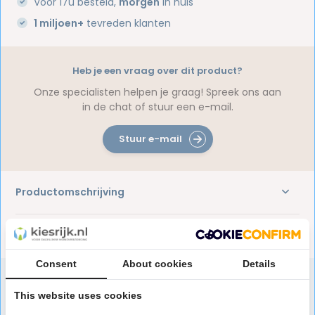
Voor 17u besteld,
morgen
in huis
1 miljoen+
tevreden klanten
Heb je een vraag over dit product?
Onze specialisten helpen je graag! Spreek ons aan
in de chat of stuur een e-mail.
Stuur e-mail
Productomschrijving
Reviews
Consent
About cookies
Details
This website uses cookies
Speciaal aanbevolen voor jou