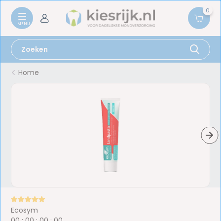
0
Home
Ecosym
0
0
:
0
0
:
0
0
:
0
0