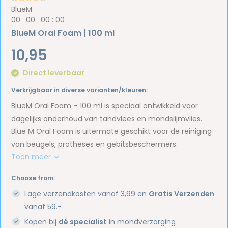
BlueM
0
0
:
0
0
:
0
0
:
0
0
BlueM Oral Foam | 100 ml
10,95
Direct leverbaar
Verkrijgbaar in diverse varianten/kleuren:
BlueM Oral Foam – 100 ml is speciaal ontwikkeld voor
dagelijks onderhoud van tandvlees en mondslijmvlies.
Blue M Oral Foam is uitermate geschikt voor de reiniging
van beugels, protheses en gebitsbeschermers.
Toon meer
Choose from:
Lage verzendkosten vanaf 3,99 en
Gratis Verzenden
vanaf 59.-
Kopen bij
dé specialist
in mondverzorging