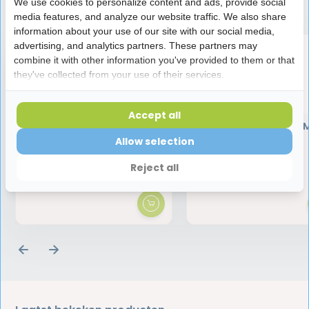
Speciaal aanbevolen voor jou
We use cookies to personalize content and ads, provide social
media features, and analyze our website traffic. We also share
information about your use of our site with our social media,
advertising, and analytics partners. These partners may
combine it with other information you've provided to them or that
they've collected from your use of their services.
Accept all
BlueM Mondwater Met
BlueM Tandpasta | 
Actieve Zuurstof | 500 ml
Fluoride | 75 ml
Allow selection
Reject all
11,95
9,45