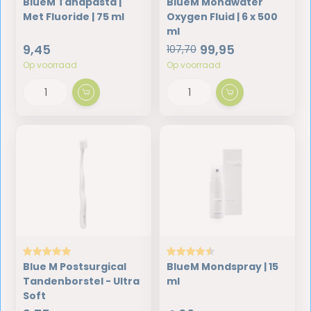
BlueM Tandpasta |
BlueM Mondwater
Met Fluoride | 75 ml
Oxygen Fluid | 6 x 500
ml
9,45
99,95
107,70
Op voorraad
Op voorraad
Blue M Postsurgical
BlueM Mondspray | 15
Tandenborstel - Ultra
ml
Soft