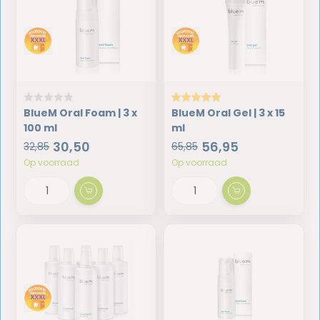
BlueM Oral Foam | 3 x
BlueM Oral Gel | 3 x 15
100 ml
ml
30,50
56,95
32,85
65,85
Op voorraad
Op voorraad