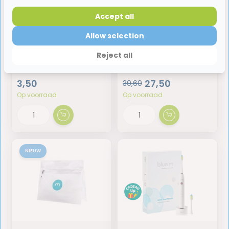
Accept all
Allow selection
Bluem Tandpasta
BlueM Dentale
Reject all
Proefverpakking
Kauwgom | 6 x 10 stuks
zonder fluoride - 15ml
3,50
27,50
30,60
Op voorraad
Op voorraad
NIEUW