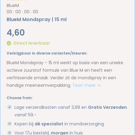
BlueM
0
0
:
0
0
:
0
0
:
0
0
BlueM Mondspray | 15 ml
4,60
Direct leverbaar
Verkrijgbaar in diverse varianten/kleuren:
BlueM Mondspray – 15 ml werkt op basis van een unieke
actieve zuurstof formule van Blue M en heeft een
verfrissende smaak. Verder zit de mondspray in een
handige meeneemverpakking.
Toon meer
Choose from:
Lage verzendkosten vanaf 3,99 en
Gratis Verzenden
vanaf 59.-
Kopen bij
dé specialist
in mondverzorging
Voor 17u besteld,
morgen
in huis