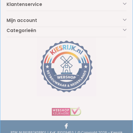
Klantenservice
Mijn account
Categorieën
BTW: NL861887438B01
KvK: 81009453
© Copyright 2026 - Kiesrijk