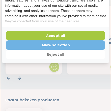
media features, and analyze our website traffic. We also share
information about your use of our site with our social media,
advertising, and analytics partners. These partners may
combine it with other information you've provided to them or that
they've collected from your use of their services.
Accept all
BlueM Tandpasta | Zonder
BlueM Mondwater 
Fluoride | 75 ml
Actieve Zuurstof | 50
Allow selection
Reject all
9,45
11,95
Laatst bekeken producten