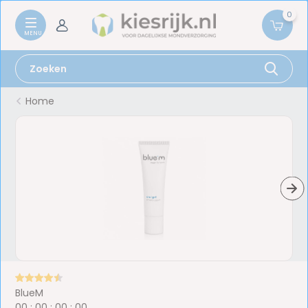
0
Home
BlueM
0
0
:
0
0
:
0
0
:
0
0