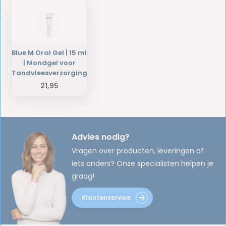
Blue M Oral Gel | 15 ml
| Mondgel voor
Tandvleesverzorging
21,95
Advies nodig?
Vragen over producten, leveringen of
iets anders? Onze specialisten helpen je
graag!
Klantenservice