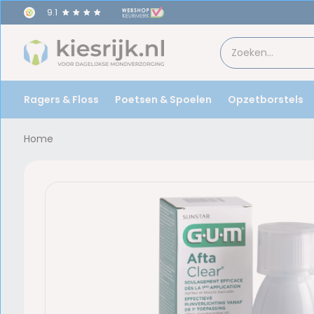
9.1
Ragers & Floss
Poetsen & Spoelen
Opzetborstels
Home