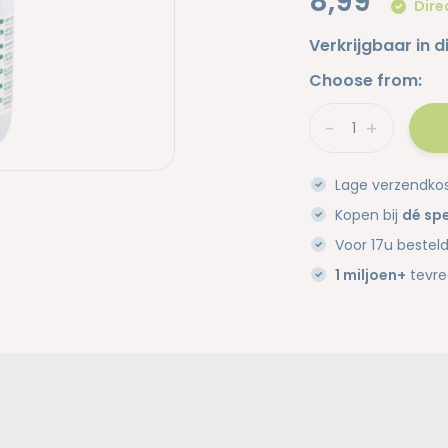
8,99
Dire
Verkrijgbaar in d
Choose from:
-
+
Lage verzendko
Kopen bij
dé spe
Voor 17u bestel
1 miljoen+
tevre