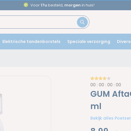
Aanbevolen door
tandartsen
Elektrische tandenborstels
Speciale verzorging
Divers
0
0
:
0
0
:
0
0
:
0
0
GUM Afta
ml
Bekijk alles Poets