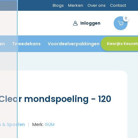
Blogs
Merken
Over ons
Contact
0
Inloggen
en
Tweedekans
Voordeelverpakkingen
Kiesrijks Keuze
Clear mondspoeling - 120
en & Spoelen
Merk:
GUM