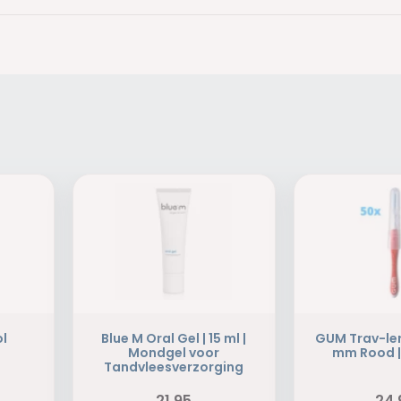
ol
Blue M Oral Gel | 15 ml |
GUM Trav-ler
Mondgel voor
mm Rood |
Tandvleesverzorging
21,95
24,