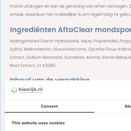
mond uitdrogen en kan de genezing van aften vertragen. 
smaak, waardoor het makkelijker is om regelmatig te gebru
Ingrediënten AftaClear mondspo
Hydrogenated Starch Hydrolysate, Aqua, Propanediol, Propyl
Xylitol, Maltrodextrin, Gluconolactone, Opuntia Ficus-Indi
Extract, Sodium Benzoate, Sucralose, Aroma, Stevia Rebaudi
Root Extract, CI 42090.
Inhoud van de verpakking
1x GUM AftaClear mondspoeling - 120 ml
Merk: GUM
Consent
Ab
Let op
This website uses cookies
Dit is een hygiëne product met aangepaste r
ⓘ