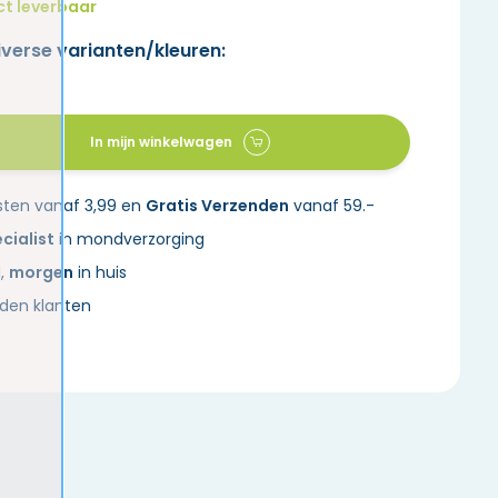
ct leverbaar
iverse varianten/kleuren:
In mijn winkelwagen
sten vanaf 3,99 en
Gratis Verzenden
vanaf 59.-
cialist
in mondverzorging
d,
morgen
in huis
den klanten