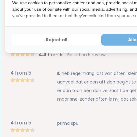
Hygiëneartikelen waarvan de verzegeling na de lev
We use cookies to personalize content and ads, provide social m
hebben ook een waardevermindering van 100%.
about your use of our site with our social media, advertising, an
you've provided to them or that they've collected from your use of
Reject all
All
Reviews
4.4
5
from
Based on 5 reviews
4
from 5
Ik heb regelmatig last van aften. Klei
aanvoel dat er een aft zich begint te
er dan toch een dan verzacht de gel de
maar snel zonder aften is mij dat ze
4
from 5
prima spul