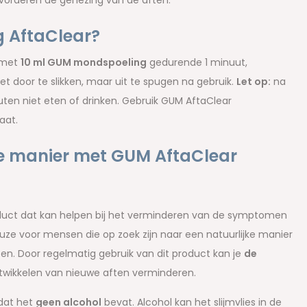
evorderen de genezing van de aften.
 AftaClear?
 met
10 ml GUM mondspoeling
gedurende 1 minuut,
et door te slikken, maar uit te spugen na gebruik.
Let op:
na
en niet eten of drinken. Gebruik GUM AftaClear
aat.
ke manier met GUM AftaClear
oduct dat kan helpen bij het verminderen van de symptomen
e voor mensen die op zoek zijn naar een natuurlijke manier
. Door regelmatig gebruik van dit product kan je
de
ntwikkelen van nieuwe aften verminderen.
dat het
geen alcohol
bevat. Alcohol kan het slijmvlies in de