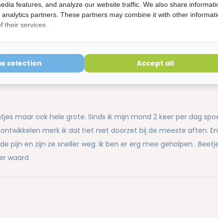
ering is verbroken kunnen niet geretourneerd worden en
edia features, and analyze our website traffic. We also share informati
d analytics partners. These partners may combine it with other informat
 their services.
ow selection
Accept all
ntjes maar ook hele grote. Sinds ik mijn mond 2 keer per dag spoel
 ontwikkelen merk ik dat het niet doorzet bij de meeste aften. E
 pijn en zijn ze sneller weg. Ik ben er erg mee geholpen . Beetjes
ker waard