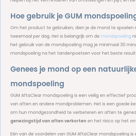
helpen bij het verminderen van ontstekingen en pijn, en b
Hoe gebruik je GUM mondspoeling
Om het product te gebruiken, dien je de mond te spoelen
tweemaal per dag. Het is belangrijk om de
mondspoeling
ni
het gebruik van de mondspoeling mag je minimaal 30 minut
mondspoeling na het tandenpoetsen voor het beste result
Genees je mond op een natuurlij
mondspoeling
GUM AftaClear mondspoeling is een veilig en effectief pr
van aften en andere mondproblemen. Het is een goede keuz
om hun mondgezondheid te verbeteren en aften te genezen
genezingstijd van aften verkorten
en het risico op het o
Eén van de voordelen van GUM AftaClear mondspoeling is 