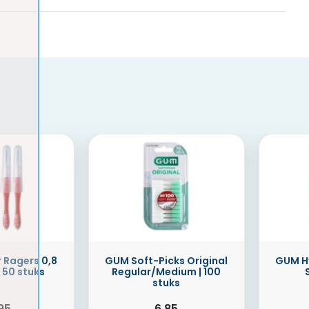
 Ragers 0,8
GUM Soft-Picks Original
GUM H
 50 stuks
Regular/Medium | 100
stuks
95
6,85