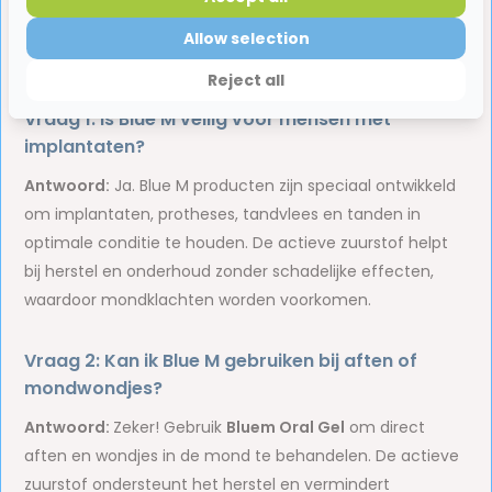
kant.
Allow selection
Veelgestelde vragen over BlueM
Reject all
Vraag 1: Is Blue M veilig voor mensen met
implantaten?
Antwoord:
Ja. Blue M producten zijn speciaal ontwikkeld
om implantaten, protheses, tandvlees en tanden in
optimale conditie te houden. De actieve zuurstof helpt
bij herstel en onderhoud zonder schadelijke effecten,
waardoor mondklachten worden voorkomen.
Vraag 2: Kan ik Blue M gebruiken bij aften of
mondwondjes?
Antwoord:
Zeker! Gebruik
Bluem Oral Gel
om direct
aften en wondjes in de mond te behandelen. De actieve
zuurstof ondersteunt het herstel en vermindert