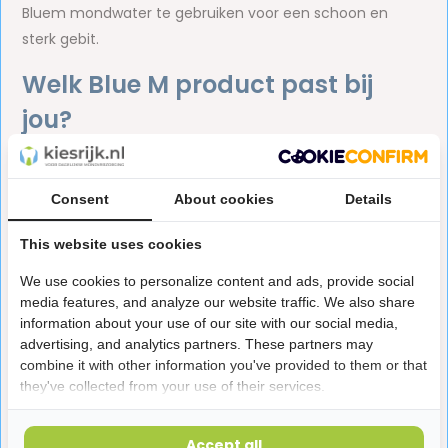
Bluem mondwater te gebruiken voor een schoon en
sterk gebit.
Welk Blue M product past bij
jou?
In onze webshop verkopen we diverse Bluem producten,
zodat we voor iedere situatie de juiste oplossing hebben.
Consent
About cookies
Details
Denk hierbij onder andere aan:
This website uses cookies
Bluem tandpasta
mét
of
zonder
fluoride.
Bluem Oral Gel
bij aften en wondjes.
We use cookies to personalize content and ads, provide social
media features, and analyze our website traffic. We also share
Bluem mondwater
als aanvulling op Bluem
information about your use of our site with our social media,
tandpasta.
advertising, and analytics partners. These partners may
Bluem Oral Foam
voor beugeldragers en mensen
combine it with other information you've provided to them or that
they've collected from your use of their services.
met een kunstgebit.
Blue M tongschraper
met een brede en een smalle
Accept all