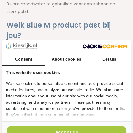
Bluem mondwater te gebruiken voor een schoon en
sterk gebit.
Welk Blue M product past bij
jou?
In onze webshop verkopen we diverse Bluem producten,
zodat we voor iedere situatie de juiste oplossing hebben.
Consent
About cookies
Details
Denk hierbij onder andere aan:
This website uses cookies
Bluem tandpasta
mét
of
zonder
fluoride.
Bluem Oral Gel
bij aften en wondjes.
We use cookies to personalize content and ads, provide social
media features, and analyze our website traffic. We also share
Bluem mondwater
als aanvulling op Bluem
information about your use of our site with our social media,
tandpasta.
advertising, and analytics partners. These partners may
Bluem Oral Foam
voor beugeldragers en mensen
combine it with other information you've provided to them or that
they've collected from your use of their services.
met een kunstgebit.
Blue M tongschraper
met een brede en een smalle
Accept all