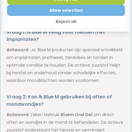
kant.
Allow selection
Veelgestelde vragen over BlueM
Reject all
Vraag 1: Is Blue M veilig voor mensen met
implantaten?
Antwoord:
Ja. Blue M producten zijn speciaal ontwikkeld
om implantaten, protheses, tandvlees en tanden in
optimale conditie te houden. De actieve zuurstof helpt
bij herstel en onderhoud zonder schadelijke effecten,
waardoor mondklachten worden voorkomen.
Vraag 2: Kan ik Blue M gebruiken bij aften of
mondwondjes?
Antwoord:
Zeker! Gebruik
Bluem Oral Gel
om direct
aften en wondjes in de mond te behandelen. De actieve
zuurstof ondersteunt het herstel en vermindert