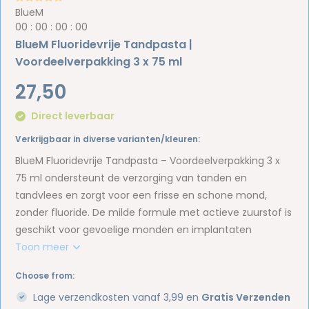
BlueM
0
0
:
0
0
:
0
0
:
0
0
BlueM Fluoridevrije Tandpasta |
Voordeelverpakking 3 x 75 ml
27,50
Direct leverbaar
Verkrijgbaar in diverse varianten/kleuren:
BlueM Fluoridevrije Tandpasta – Voordeelverpakking 3 x
75 ml ondersteunt de verzorging van tanden en
tandvlees en zorgt voor een frisse en schone mond,
zonder fluoride. De milde formule met actieve zuurstof is
geschikt voor gevoelige monden en implantaten
Toon meer
Choose from:
Lage verzendkosten vanaf 3,99 en
Gratis Verzenden