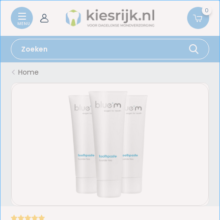
0
Home