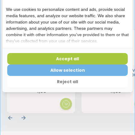
We use cookies to personalize content and ads, provide social
media features, and analyze our website traffic. We also share
Speciaal aanbevolen voor jou
information about your use of our site with our social media,
advertising, and analytics partners. These partners may
combine it with other information you've provided to them or that
they've collected from your use of their services.
Accept all
BlueM Mondspray | 15 ml
BlueM Mondwater 
Allow selection
Actieve Zuurstof | 50
Reject all
4,60
11,95